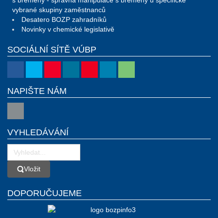
s břemeny - správná manipulace s břemeny u specifické
vybrané skupiny zaměstnanců
Desatero BOZP zahradníků
Novinky v chemické legislativě
SOCIÁLNÍ SÍTĚ VÚBP
NAPIŠTE NÁM
VYHLEDÁVÁNÍ
Vložit
Vložit
DOPORUČUJEME