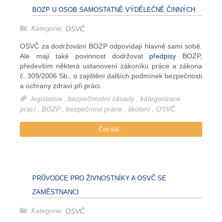
BOZP U OSOB SAMOSTATNĚ VÝDĚLEČNĚ ČINNÝCH
Kategorie:
OSVČ
OSVČ za dodržování BOZP odpovídají hlavně sami sobě.
Ale mají také povinnost dodržovat
předpisy
BOZP,
především některá ustanovení zákoníku práce a zákona
č. 309/2006 Sb., o zajištění dalších podmínek bezpečnosti
a ochrany zdraví při práci.
legislativa
,
bezpečnostní zásady
,
kategorizace
prací
,
BOZP
,
bezpečnost práce
,
školení
,
OSVČ
Číst dál...
PRŮVODCE PRO ŽIVNOSTNÍKY A OSVČ SE
ZAMĚSTNANCI
Kategorie:
OSVČ