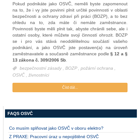
Pokud podnikáte jako OSVČ, neměli byste zapomenout
na to, že i vy jste povinni plnit určité povinnosti v oblasti
bezpečnosti a ochrany zdraví při práci (BOZP), a to bez
ohledu na to, zda máte či nemáte zaměstnance.
Povinnosti byste měli plnit tak, abyste chránili sebe, ale i
ostatní osoby, které můžete svojí činností ohrozit. BOZP
se i pro vás stává neoddělitelnou součástí vašeho
podnikání, a jako OSVČ jste postaven(a) na úroveň
zaměstnavatele a současně zaměstnance podle
§ 12 a §
13 zákona č. 309/2006 Sb
.
bezpečnostní zásady
,
BOZP
,
požární ochrana
,
OSVČ
,
živnostníci
Číst dál...
FAQS OSVČ
Co musím splňovat jako OSVČ v oboru elektro?
Z PRAXE: Pracovní úraz u nepojištěné OSVČ