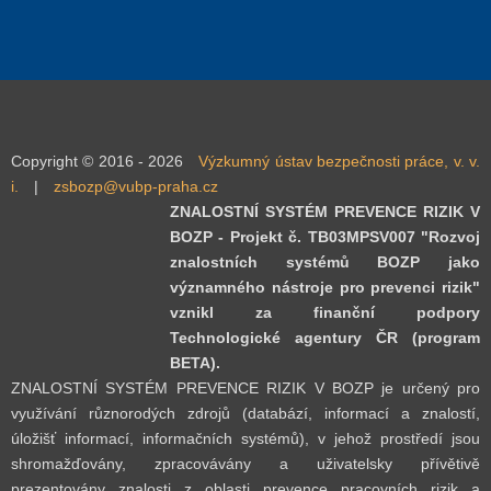
Copyright © 2016 - 2026
Výzkumný ústav bezpečnosti práce, v. v.
i.
|
zsbozp@vubp-praha.cz
ZNALOSTNÍ SYSTÉM PREVENCE RIZIK V
BOZP - Projekt č. TB03MPSV007 "Rozvoj
znalostních systémů BOZP jako
významného nástroje pro prevenci rizik"
vznikl za finanční podpory
Technologické agentury ČR (program
BETA).
ZNALOSTNÍ SYSTÉM PREVENCE RIZIK V BOZP je určený pro
využívání různorodých zdrojů (databází, informací a znalostí,
úložišť informací, informačních systémů), v jehož prostředí jsou
shromažďovány, zpracovávány a uživatelsky přívětivě
prezentovány znalosti z oblasti prevence pracovních rizik a