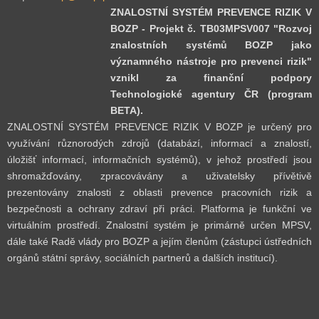
ZNALOSTNÍ SYSTÉM PREVENCE RIZIK V
BOZP - Projekt č. TB03MPSV007 "Rozvoj
znalostních systémů BOZP jako
významného nástroje pro prevenci rizik"
vznikl za finanční podpory
Technologické agentury ČR (program
BETA).
ZNALOSTNÍ SYSTÉM PREVENCE RIZIK V BOZP je určený pro
využívání různorodých zdrojů (databází, informací a znalostí,
úložišť informací, informačních systémů), v jehož prostředí jsou
shromažďovány, zpracovávány a uživatelsky přívětivě
prezentovány znalosti z oblasti prevence pracovních rizik a
bezpečnosti a ochrany zdraví při práci. Platforma je funkční ve
virtuálním prostředí. Znalostní systém je primárně určen MPSV,
dále také Radě vlády pro BOZP a jejím členům (zástupci ústředních
orgánů státní správy, sociálních partnerů a dalších institucí).