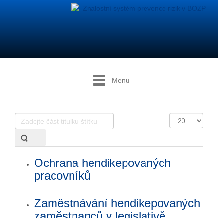
Menu
Zadejte
Počet
část
zobrazení
titulku
štítku
Ochrana hendikepovaných
pracovníků
Zaměstnávání hendikepovaných
zaměstnanců v legislativě