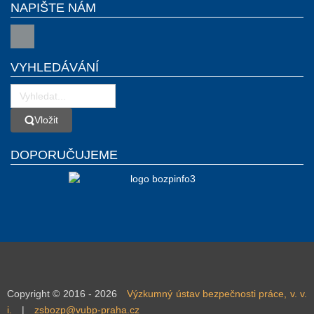
NAPIŠTE NÁM
VYHLEDÁVÁNÍ
Vložit
Vložit
DOPORUČUJEME
Copyright © 2016 - 2026
Výzkumný ústav bezpečnosti práce, v. v.
i.
|
zsbozp@vubp-praha.cz