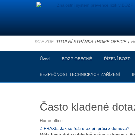
JSTE ZDE:
TITULNÍ STRÁNKA
HOME OFFICE
H
Úvod
BOZP OBECNĚ
ŘÍZENÍ BOZP
BEZPEČNOST TECHNICKÝCH ZAŘÍZENÍ
I
Často kladené dota
Home office
Z PRAXE: Jak se řeší úraz při práci z domova?
Měla bych dotaz ohledně práce z domova. Pok