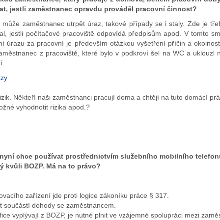
vat, jestli zaměstnanec opravdu prováděl pracovní činnost?
ůže zaměstnanec utrpět úraz, takové případy se i staly. Zde je tře
l, jestli počítačové pracoviště odpovídá předpisům apod. V tomto 
í úrazu za pracovní je především otázkou vyšetření příčin a okolnos
dy zaměstnanec z pracoviště, které bylo v podkroví šel na WC a uklouz
í.
azy
izik. Někteří naši zaměstnanci pracují doma a chtějí na tuto domácí pr
ožné vyhodnotit rizika apod.?
nyní chce používat prostřednictvím služebního mobilního telefonu
rý kvůli BOZP. Má na to právo?
vacího zařízení jde proti logice zákoníku práce § 317.
být součástí dohody se zaměstnancem.
ffice vyplývají z BOZP, je nutné plnit ve vzájemné spolupráci mezi z