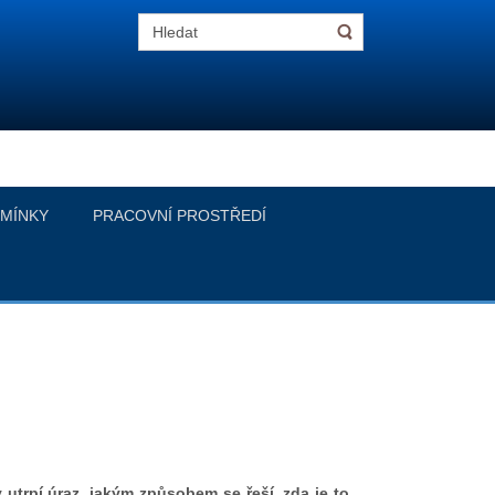
MÍNKY
PRACOVNÍ PROSTŘEDÍ
trpí úraz, jakým způsobem se řeší, zda je to