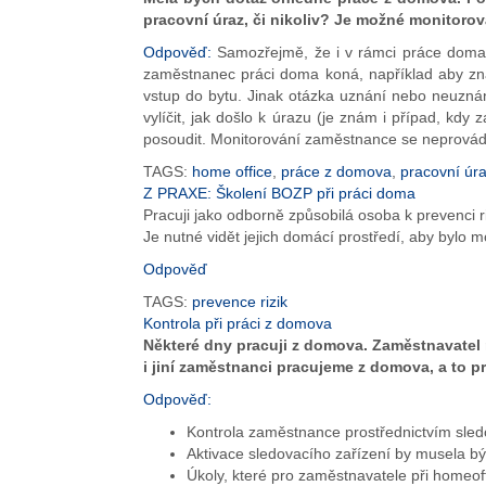
pracovní úraz, či nikoliv? Je možné monitoro
Odpověď:
Samozřejmě, že i v rámci práce doma m
zaměstnanec práci doma koná, například aby zna
vstup do bytu. Jinak otázka uznání nebo neuznán
vylíčit, jak došlo k úrazu (je znám i případ, k
posoudit. Monitorování zaměstnance se neprovád
TAGS:
home office
,
práce z domova
,
pracovní úr
Z PRAXE: Školení BOZP při práci doma
Pracuji jako odborně způsobilá osoba k prevenci r
Je nutné vidět jejich domácí prostředí, aby bylo m
Odpověď
TAGS:
prevence rizik
Kontrola při práci z domova
Některé dny pracuji z domova. Zaměstnavatel 
i jiní zaměstnanci pracujeme z domova, a to p
Odpověď:
Kontrola zaměstnance prostřednictvím sledo
Aktivace sledovacího zařízení by musela 
Úkoly, které pro zaměstnavatele při homeo