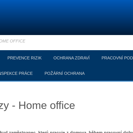
OME OFFICE
PREVENCE RIZIK
OCHRANA ZDRAVÍ
PRACOVNÍ POD
NSPEKCE PRÁCE
POŽÁRNÍ OCHRANA
zy - Home office
ud zaměstnanec, který pracuje z domova, během pracovní doby u