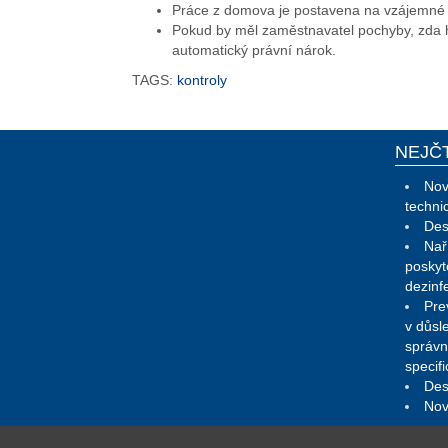
Práce z domova je postavena na vzájemn
Pokud by měl zaměstnavatel pochyby, zda 
automatický právní nárok.
TAGS:
kontroly
NEJČ
Nov
techni
Des
Nař
poskyt
dezinf
Pre
v důsl
správn
specif
Des
Nov