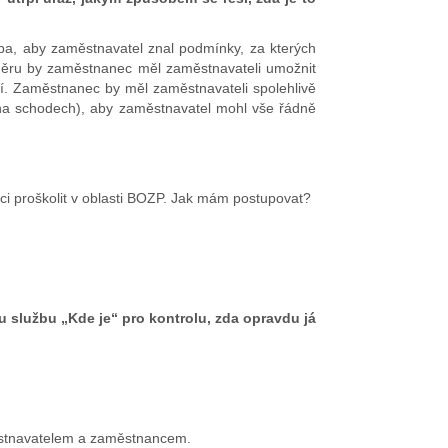
ba, aby zaměstnavatel znal podmínky, za kterých
směru by zaměstnanec měl zaměstnavateli umožnit
tí. Zaměstnanec by měl zaměstnavateli spolehlivě
l na schodech), aby zaměstnavatel mohl vše řádně
áci proškolit v oblasti BOZP. Jak mám postupovat?
 službu „Kde je“ pro kontrolu, zda opravdu já
aměstnavatelem a zaměstnancem.