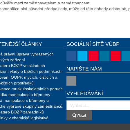
é důvěře mezi zaměstnavatelem a zaměstnancem.
homeoffice plní původní předpoklady, může od této dohody odstoupit
TENĚJŠÍ ČLÁNKY
SOCIÁLNÍ SÍTĚ VÚBP
á právní úprava vyhrazených
ckých zařízení
atero BOZP ve skladech
NAPIŠTE NÁM
ízení vlády o bližších podmínkách
ování OOPP, mycích, čisticích a
ekčních prostředků
vence muskuloskeletálních poruch
VYHLEDÁVÁNÍ
edku manipulace s břemeny -
á manipulace s břemeny u
ické vybrané skupiny zaměstnanců
atero BOZP zahradníků
Vložit
Vložit
inky v chemické legislativě