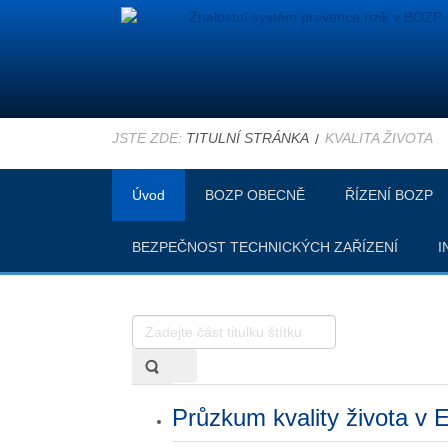
JSTE ZDE:
TITULNÍ STRÁNKA
KVALITA ŽIVOTA
Úvod
BOZP OBECNĚ
ŘÍZENÍ BOZP
BEZPEČNOST TECHNICKÝCH ZAŘÍZENÍ
I
Zadejte
část
titulku
štítku
Průzkum kvality života v 