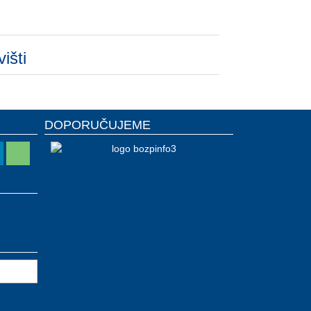
išti
DOPORUČUJEME