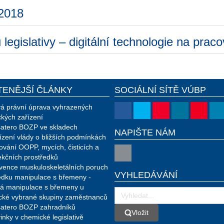
 2018
egislativy – digitální technologie na pracov
TENĚJŠÍ ČLÁNKY
SOCIÁLNÍ SÍTĚ VÚBP
á právní úprava vyhrazených
ckých zařízení
atero BOZP ve skladech
NAPIŠTE NÁM
ízení vlády o bližších podmínkách
ování OOPP, mycích, čisticích a
ekčních prostředků
vence muskuloskeletálních poruch
VYHLEDÁVÁNÍ
edku manipulace s břemeny -
á manipulace s břemeny u
ické vybrané skupiny zaměstnanců
atero BOZP zahradníků
Vložit
Vložit
inky v chemické legislativě