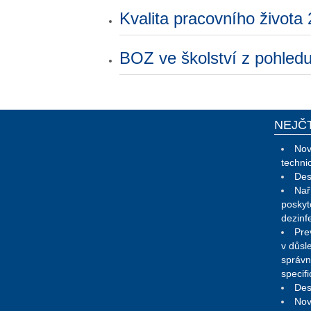
Kvalita pracovního života
BOZ ve školství z pohledu l
NEJČ
Nov
techni
Des
Nař
poskyt
dezinf
Pre
v důsl
správn
specif
Des
Nov