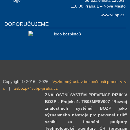
Jeruzalémská 1283/9,
110 00 Praha 1 – Nové Město
www.vubp.cz
DOPORUČUJEME
Copyright © 2016 - 2026
Výzkumný ústav bezpečnosti práce, v. v.
i.
|
zsbozp@vubp-praha.cz
ZNALOSTNÍ SYSTÉM PREVENCE RIZIK V
BOZP - Projekt č. TB03MPSV007 "Rozvoj
znalostních systémů BOZP jako
významného nástroje pro prevenci rizik"
vznikl za finanční podpory
Technologické agentury ČR (program