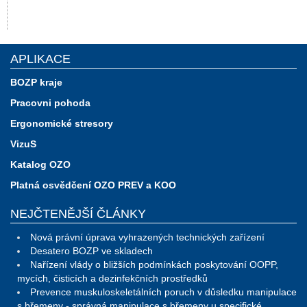
APLIKACE
BOZP kraje
Pracovni pohoda
Ergonomické stresory
VizuS
Katalog OZO
Platná osvědčení OZO PREV a KOO
NEJČTENĚJŠÍ ČLÁNKY
Nová právní úprava vyhrazených technických zařízení
Desatero BOZP ve skladech
Nařízení vlády o bližších podmínkách poskytování OOPP,
mycích, čisticích a dezinfekčních prostředků
Prevence muskuloskeletálních poruch v důsledku manipulace
s břemeny - správná manipulace s břemeny u specifické