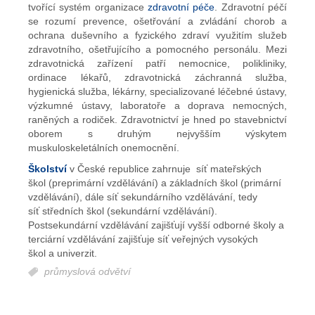
tvořící systém organizace
zdravotní péče
. Zdravotní péčí
se rozumí prevence, ošetřování a zvládání chorob a
ochrana duševního a fyzického zdraví využitím služeb
zdravotního, ošetřujícího a pomocného personálu. Mezi
zdravotnická zařízení patří nemocnice, polikliniky,
ordinace lékařů, zdravotnická záchranná služba,
hygienická služba, lékárny, specializované léčebné ústavy,
výzkumné ústavy, laboratoře a doprava nemocných,
raněných a rodiček. Zdravotnictví je hned po stavebnictví
oborem s druhým nejvyšším výskytem
muskuloskeletálních onemocnění.
Školství
v České republice zahrnuje síť mateřských
škol (preprimární vzdělávání) a základních škol (primární
vzdělávání), dále síť sekundárního vzdělávání, tedy
síť středních škol (sekundární vzdělávání).
Postsekundární vzdělávání zajišťují vyšší odborné školy a
terciární vzdělávání zajišťuje síť veřejných vysokých
škol a univerzit.
průmyslová odvětví