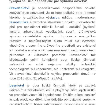
týkající se BOZP specifické pro vybraná odvětví:
Stavebnictví
je specializované hospodářské odvětví
zabývající se stavbami. Je to hospodářský obor, pomocí
kterého je zajišťována vý
stavba
, údržba, modernizace,
rekonstrukce
a demolice stavebních objektů. Stavebnictví
plní pro společnost několik funkcí - sociální (bydlení,
kultura, zdravotnictví, vzdělávání, sport), průmyslová
výroba, zemědělská výroba, doprava a energetika.
Hlavním a nejdůležitějším cílem musí být vytváření
vhodného pracovního a životního prostředí pro existenci
lidí, zvířat a rostlin a zároveň maximální zachování všech
přírodních a kulturních památek. Stavebnictví tak
představuje velmi komplexní obor lidské činnosti,
zahrnující v sobě nejenom složky technické,
technologické a ekonomické, ale i estetické a ekologické.
Ve stavebnictví dochází k nejvíce pracovních úrazů - v
roce 2015 šlo o 31 případů (23,5%).
Lesnictví
je obor lidské činnosti, který se zabývá
udržením a zvelebením lesů a plným využitím jejich užitků
ve prospěch vlastníků i společnosti. Dalším cílem lesnictví
je pak produkce dříví, jako důležité obnovitelné suroviny,
prostřednictvím trvale udržitelného hospodaření v lese.