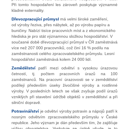
Při tomto hospodaření les zároveň poskytuje významné
kladné externality.
Dřevozpracující průmysl
má velmi široké zaměření,
od výroby řeziva, přes nábytek, až po výrobu papíru a
buničiny. Nabízí tisíce pracovních míst a z ekonomického
hlediska je pro stát významnou složkou hospodářství. V
současné době dřevozpracující průmysl v ČR zaměstnává
více než 207 000 pracovníků, což činí 16 % podílu na
zaměstnanosti celého zpracovatelského průmyslu. Lesní
hospodářství zaměstnává kolem 24 000 lidí.
Zemědělství
patří mezi odvětví s vysokou úrazovou
četností, tj. počtem pracovních úrazů na 100
zaměstnanců. Na pracovní úrazovosti se v zemědělství
podílejí především úseky živočišné výroby a rostlinné
výroby. V posledních letech se však zvyšuje podíl úrazů
vzniklých při stavební údržbě objektů v zemědělství a při
silniční dopravě.
Potravinářství
je odvětví výroby potravin a nápojů patří k
nosným odvětvím zpracovatelského průmyslu v České
republice. Jeho význam je dán především tím, že zajišťuje
výživu obyvatelstva. Vyskytuje se úplně všude, je to