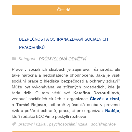
Číst dál...
BEZPEČNOST A OCHRANA ZDRAVÍ SOCIÁLNÍCH
PRACOVNÍKŮ
Kategorie:
PRŮMYSLOVÁ ODVĚTVÍ
Práce v sociálních službách je zajímavá, různorodá, ale
také náročná a nedostatečně ohodnocená. Jaká je však
sociální práce z hlediska bezpečnosti a ochrany zdraví?
Může být vykonávána ve ztížených prostředích, kde je
řada rizik. O tom vědí své
Kateřina Dosoudilová
,
vedoucí sociálních služeb z organizace
Člověk v tísni
,
a
Tomáš Rejman
, odborně způsobilá osoba v prevenci
rizik a požární ochraně, pracující pro organizaci
Naděje
,
kteří redakci BOZPinfo poskytli rozhovor.
pracovní rizika
,
psychosociální rizika
,
sociálnípráce