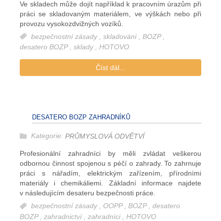
Ve skladech může dojít například k pracovním úrazům při
práci se skladovaným materiálem, ve výškách nebo při
provozu vysokozdvižných vozíků.
bezpečnostní zásady
,
skladování
,
BOZP
,
desatero BOZP
,
sklady
,
HOTOVO
Číst dál...
DESATERO BOZP ZAHRADNÍKŮ
Kategorie:
PRŮMYSLOVÁ ODVĚTVÍ
Profesionální zahradníci by měli zvládat veškerou
odbornou činnost spojenou s péčí o zahrady. To zahrnuje
práci s nářadím, elektrickým zařízením, přírodními
materiály i chemikáliemi. Základní informace najdete
v následujícím desateru bezpečnosti práce.
bezpečnostní zásady
,
OOPP
,
BOZP
,
desatero
BOZP
,
zahradnictví
,
zahradníci
,
HOTOVO