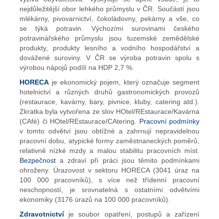
nejdůležitější obor lehkého průmyslu v ČR. Součástí jsou
mlékárny, pivovarnictví, čokoládovny, pekárny a vše, co
se týká potravin. Výchozími surovinami českého
potravinářského průmyslu jsou tuzemské zemědělské
produkty, produkty lesního a vodního hospodářství a
dovážené suroviny. V ČR se výroba potravin spolu s
výrobou nápojů podílí na HDP 2,7 %.
HORECA
je ekonomický pojem, který označuje segment
hotelnictví a různých druhů gastronomických provozů
(restaurace, kavárny, bary, pivnice, kluby, catering atd.).
Zkratka byla vytvořena ze slov HOtel/REstaurace/Kavárna
(CAfé) či HOtel/REstaurace/CAtering.
Pracovní podmínky
v tomto odvětví jsou obtížné a zahrnují nepravidelnou
pracovní dobu, atypické formy zaměstnaneckých poměrů,
relativně nízké mzdy a malou stabilitu pracovních míst.
Bezpečnost
a zdraví při práci jsou těmito podmínkami
ohroženy. Úrazovost v sektoru HORECA (3041 úraz na
100 000 pracovníků), s více než třídenní pracovní
neschopností, je srovnatelná s ostatními odvětvími
ekonomiky (3176 úrazů na 100 000 pracovníků).
Zdravotnictví
je soubor opatření, postupů a zařízení