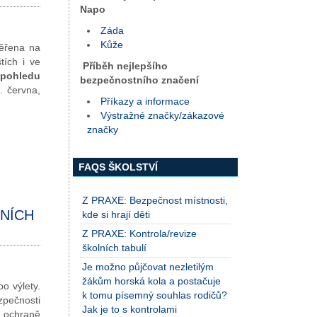
Napo
Záda
Kůže
ěřena na
tích i ve
Příběh nejlepšího
 pohledu
bezpečnostního značení
. června,
Příkazy a informace
Výstražné značky/zákazové
značky
FAQS ŠKOLSTVÍ
Z PRAXE: Bezpečnost místnosti,
NÍCH
kde si hrají děti
Z PRAXE: Kontrola/revize
školních tabulí
Je možno půjčovat nezletilým
žákům horská kola a postačuje
bo výlety.
k tomu písemný souhlas rodičů?
zpečnosti
Jak je to s kontrolami
o ochraně