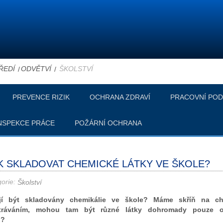
ŘEDÍ
ODVĚTVÍ
ŠKOLSTVÍ
PREVENCE RIZIK
OCHRANA ZDRAVÍ
PRACOVNÍ POD
NSPEKCE PRÁCE
POŽÁRNÍ OCHRANA
K SKLADOVAT CHEMICKÉ LÁTKY VE ŠKOLE?
gorie:
Školství
í být skladovány chemikálie ve škole? Máme skříň na ch
tráváním, mohou tam být různé látky dohromady pouze o
i?