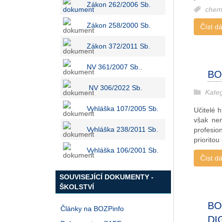
Zákon 262/2006 Sb
.
chem
Zákon 258/2000 Sb.
Číst dál
Zákon 372/2011 Sb.
NV 361/2007 Sb.
.
BO
NV 306/2022 Sb.
Kate
Vyhláška 107/2005 Sb.
Učitelé 
však nen
Vyhláška 238/2011 Sb.
profesio
prioritou 
Vyhláška 106/2001 Sb.
Číst dál
SOUVISEJÍCÍ DOKUMENTY -
ŠKOLSTVÍ
BO
Články na BOZPinfo
DI