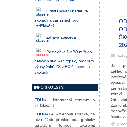
Odstraňování bariér ve
školách a zařízeních pro
OD
vzdělávání
OD
ŠK
Zdravá abeceda
20
P
ostavička NAPO míří do
Kate
českých škol - Evropský program
Je to p
výuky žáků ZŠ v BOZ nejen na
základní
školách
jazykové
vyučován
INFO ŠKOLSTVÍ
zaměstna
zdraví.
Odpovědn
EDUin
- informační centrum o
2zákoník
vzdělávání
odpovědn
EDUMAPA
- webová stránka, na
škoda vz
níž můžete přehlednou a graficky
prac
atraktivní formou zveřejnit