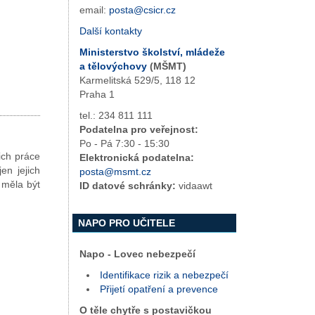
email:
posta@csicr.cz
Další kontakty
Ministerstvo školství, mládeže
a tělovýchovy
(MŠMT)
Karmelitská 529/5, 118 12
Praha 1
tel.: 234 811 111
Podatelna pro veřejnost:
Po - Pá 7:30 - 15:30
ich práce
Elektronická podatelna:
en jejich
posta@msmt.cz
 měla být
ID datové schránky:
vidaawt
NAPO PRO UČITELE
Napo - Lovec nebezpečí
Identifikace rizik a nebezpečí
Přijetí opatření a prevence
O těle chytře s postavičkou