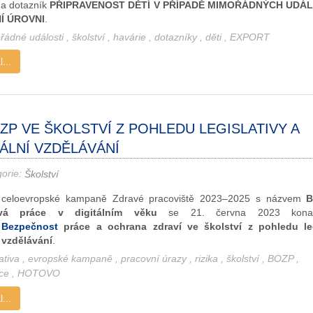
a dotazník
PŘIPRAVENOST DĚTÍ V PŘÍPADĚ MIMOŘÁDNÝCH UDÁL
Í ÚROVNI
.
řádné události
,
školství
,
havárie
,
dotazníky
,
děti
,
EXPORT
...
ZP VE ŠKOLSTVÍ Z POHLEDU LEGISLATIVY A
ÁLNÍ VZDĚLÁVÁNÍ
gorie:
Školství
 celoevropské kampaně Zdravé pracoviště 2023–2025 s názvem
B
vá práce v digitálním věku
se 21. června 2023 konal
ř
Bezpečnost
práce a ochrana zdraví ve školství z pohledu leg
 vzdělávání
.
lativa
,
evropské kampaně
,
pracovní úrazy
,
rizika
,
školství
,
BOZP
,
ace
,
HOTOVO
...