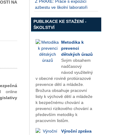
Z PRAXE: Práce s expozicí
OSTÍ NA
azbestu ve školní laboratoři
PUBLIKACE KE STAŽENÍ -
ŠKOLSTVÍ
Metodika k
prevenci
dětských úrazů
Svým obsahem
nadčasový
návod využitelný
v obecné rovině protiúrazové
prevence dětí a mládeže.
ezpečná
Brožura obsahuje pracovní
 online
listy k výchově dětí a mládeže
islativy
k bezpečnému chování a
prevenci rizikového chování a
především metodiky k
pracovním listům.
Výroční zpráva