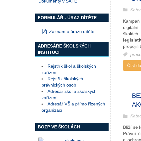
Dokumenty v SAFE
Kate
FORMULÁŘ - ÚRAZ DÍTĚTE
Kampaň 
digitáln
Záznam o úrazu dítěte
školách.
pdf
legislat
ADRESÁŘE ŠKOLSKÝCH
propojili
INSTITUCÍ
prac
Číst dál
Rejstřík škol a školských
zařízení
Rejstřík školských
právnických osob
Adresář škol a školských
BE
zařízení
AK
Adresář VŠ a přímo řízených
organizací
Kate
BOZP VE ŠKOLÁCH
Blíží se 
Právní ú
a ochran