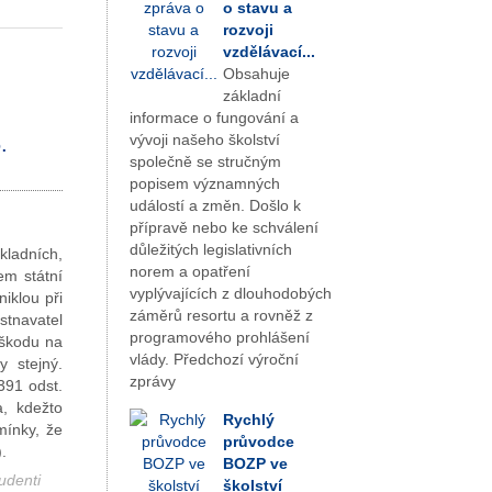
o stavu a
rozvoji
vzdělávací...
Obsahuje
základní
informace o fungování a
vývoji našeho školství
.
společně se stručným
popisem významných
událostí a změn. Došlo k
přípravě nebo ke schválení
důležitých legislativních
ladních,
norem a opatření
em státní
vyplývajících z dlouhodobých
iklou při
záměrů resortu a rovněž z
stnavatel
programového prohlášení
 škodu na
vlády. Předchozí výroční
 stejný.
zprávy
391 odst.
a, kdežto
Rychlý
mínky, že
průvodce
.
BOZP ve
udenti
školství