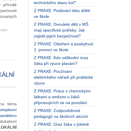
technického stavu kol?
v přírodě
Z PRAXE: Podávání léku dítěti
zpečnosti
ve škole
izovaných
Z PRAXE: Dvouleté děti v MŠ
soké
mají specifické potřeby. Jak
zajistit jejich bezpečnost?
Z PRAXE: Ošetření a poskytnutí
1. pomoci ve škole
Z PRAXE: Kdo odškodní úraz
žáka při výuce plavání?
Z PRAXE: Používání
KÁLNÍ
elektrického nářadí při praktické
výuce
Z PRAXE: Práce s chemickými
látkami a směsmi u žáků
připravujících se na povolání
 na téma
omplexní
Z PRAXE: Zodpovědnost
harakteru
pedagogů na školních akcích
kativní
Z PRAXE: Úraz žáka v jídelně
OKÁLNÍ