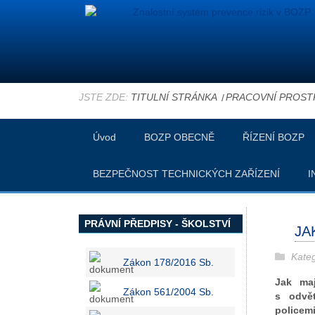
JSTE ZDE:
TITULNÍ STRÁNKA
PRACOVNÍ PROST
Úvod
BOZP OBECNĚ
ŘÍZENÍ BOZP
BEZPEČNOST TECHNICKÝCH ZAŘÍZENÍ
I
PRÁVNÍ PŘEDPISY - ŠKOLSTVÍ
JA
Kate
Zákon 178/2016 Sb.
Jak maj
Zákon 561/2004 Sb.
s odvě
policem