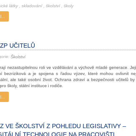
ické látky
,
skladování
,
školství
,
školy
...
ZP UČITELŮ
gorie:
Školství
hrají nezastupitelnou roli ve vzdělávání a výchově mladé generace. Jej
í bezriziková a je spojena s řadou výzev, které mohou ovlivnit nej
nální, ale také osobní život. Ochrana zdraví a bezpečnosti učitelů by
pro školy, státní instituce i rodiče.
...
Z VE ŠKOLSTVÍ Z POHLEDU LEGISLATIVY –
GITÁLNÍ TECHNOLOGIE NA PRACOVIŠTI