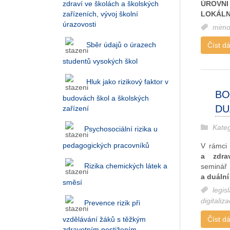
ÚROVNI
zdraví ve školách a školských
LOKÁLN
zařízeních, vývoj školní
úrazovosti
mimo
Sběr údajů o úrazech
Číst dál
studentů vysokých škol
Hluk jako rizikový faktor v
BO
budovách škol a školských
DU
zařízení
Kate
Psychosociální rizika u
pedagogických pracovníků
V rámci
a zdra
Rizika chemických látek a
seminá
a duální
směsí
legis
digitaliz
Prevence rizik při
Číst dál
vzdělávání žáků s těžkým
zdravotním postižením