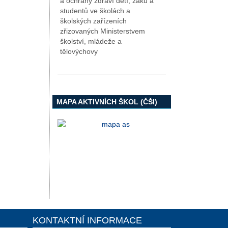
a ochrany zdraví dětí, žáků a
studentů ve školách a
školských zařízeních
zřizovaných Ministerstvem
školství, mládeže a
tělovýchovy
MAPA AKTIVNÍCH ŠKOL (ČŠI)
KONTAKTNÍ INFORMACE