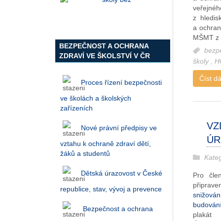
veřejnéh
z hledis
a ochran
MŠMT z 
BEZPEČNOST A OCHRANA
bezp
ZDRAVÍ VE ŠKOLSTVÍ V ČR
školy
,
H
Číst dál
Proces řízení bezpečnosti
ve školách a školských
zařízeních
VZ
Nové právní předpisy ve
ÚR
vztahu k ochraně zdraví dětí,
žáků a studentů
Kate
Dětská úrazovost v České
Pro čle
připrave
republice, stav, vývoj a prevence
snižován
budová
Bezpečnost a ochrana
plaká