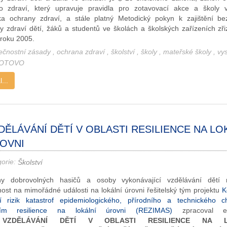
o zdraví, který upravuje pravidla pro zotavovací akce a školy 
ka ochrany zdraví, a stále platný Metodický pokyn k zajištění be
y zdraví dětí, žáků a studentů ve školách a školských zařízeních zř
roku 2005.
ečnostní zásady
,
ochrana zdraví
,
školství
,
školy
,
mateřské školy
,
vy
OTOVO
...
DĚLÁVÁNÍ DĚTÍ V OBLASTI RESILIENCE NA LO
OVNI
gorie:
Školství
ny dobrovolných hasičů a osoby vykonávající vzdělávání dětí
nost na mimořádné události na lokální úrovni řešitelský tým projektu
K
í rizik katastrof epidemiologického, přírodního a technického c
ním resilience na lokální úrovni (REZIMAS)
zpracoval edu
t
VZDĚLÁVÁNÍ DĚTÍ V OBLASTI RESILIENCE NA L