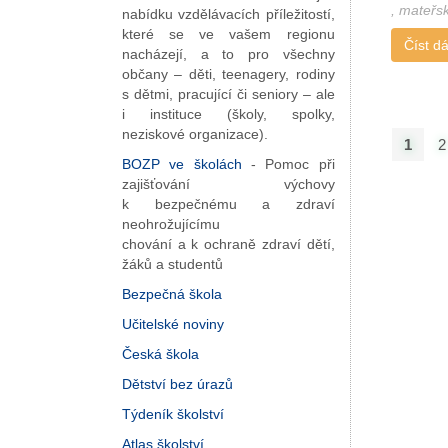
,
mateřs
nabídku vzdělávacích příležitostí,
které se ve vašem regionu
Číst dál
nacházejí, a to pro všechny
občany – děti, teenagery, rodiny
s dětmi, pracující či seniory – ale
i instituce (školy, spolky,
neziskové organizace).
1
2
BOZP ve školách
- Pomoc při
zajišťování výchovy
k bezpečnému a zdraví
neohrožujícímu
chování a k ochraně zdraví dětí,
žáků a studentů
Bezpečná škola
Učitelské noviny
Česká škola
Dětství bez úrazů
Týdeník školství
Atlas školství