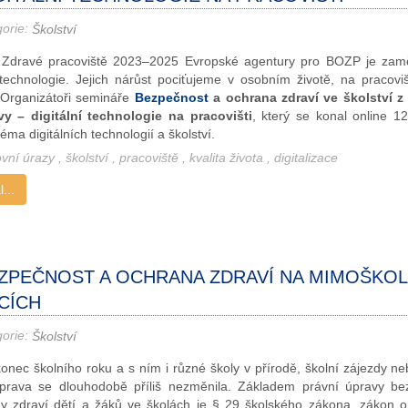
gorie:
Školství
Zdravé pracoviště 2023–2025 Evropské agentury pro BOZP je zam
í technologie. Jejich nárůst pociťujeme v osobním životě, na pracoviš
 Organizátoři semináře
Bezpečnost
a ochrana zdraví ve školství z
ivy – digitální technologie na pracovišti
, který se konal online 12
 téma digitálních technologií a školství.
ovní úrazy
,
školství
,
pracoviště
,
kvalita života
,
digitalizace
...
ZPEČNOST A OCHRANA ZDRAVÍ NA MIMOŠKOL
CÍCH
gorie:
Školství
konec školního roku a s ním i různé školy v přírodě, školní zájezdy ne
prava se dlouhodobě příliš nezměnila. Základem právní úpravy be
y zdraví dětí a žáků ve školách je § 29 školského zákona, zákon 