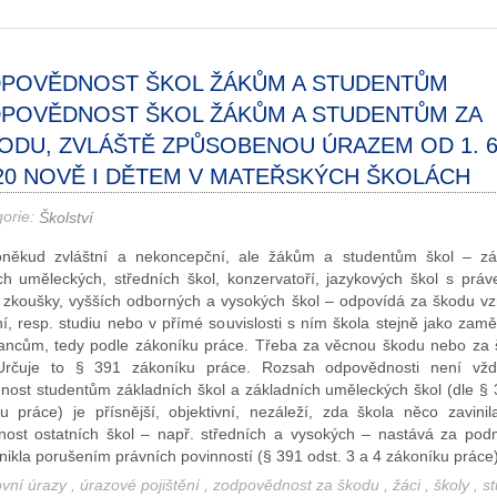
POVĚDNOST ŠKOL ŽÁKŮM A STUDENTŮM
POVĚDNOST ŠKOL ŽÁKŮM A STUDENTŮM ZA
ODU, ZVLÁŠTĚ ZPŮSOBENOU ÚRAZEM OD 1. 6
20 NOVĚ I DĚTEM V MATEŘSKÝCH ŠKOLÁCH
gorie:
Školství
oněkud zvláštní a nekoncepční, ale žákům a studentům škol – zák
ch uměleckých, středních škol, konzervatoří, jazykových škol s práv
 zkoušky, vyšších odborných a vysokých škol – odpovídá za škodu vzn
í, resp. studiu nebo v přímé souvislosti s ním škola stejně jako zamě
ncům, tedy podle zákoníku práce. Třeba za věcnou škodu nebo za
 Určuje to § 391 zákoníku práce. Rozsah odpovědnosti není vždy
ost studentům základních škol a základních uměleckých škol (dle § 
u práce) je přísnější, objektivní, nezáleží, zda škola něco zavinil
ost ostatních škol – např. středních a vysokých – nastává za pod
nikla porušením právních povinností (§ 391 odst. 3 a 4 zákoníku práce)
ovní úrazy
,
úrazové pojištění
,
zodpovědnost za škodu
,
žáci
,
školy
,
st