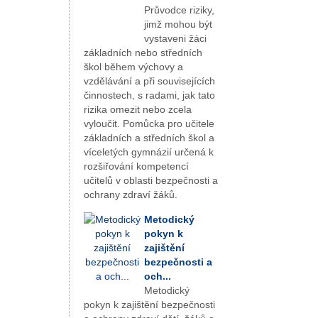
Průvodce riziky,
jimž mohou být
vystaveni žáci
základních nebo středních
škol během výchovy a
vzdělávání a při souvisejících
činnostech, s radami, jak tato
rizika omezit nebo zcela
vyloučit. Pomůcka pro učitele
základních a středních škol a
víceletých gymnázií určená k
rozšiřování kompetencí
učitelů v oblasti bezpečnosti a
ochrany zdraví žáků.
Metodický
pokyn k
zajištění
bezpečnosti a
och...
Metodický
pokyn k zajištění bezpečnosti