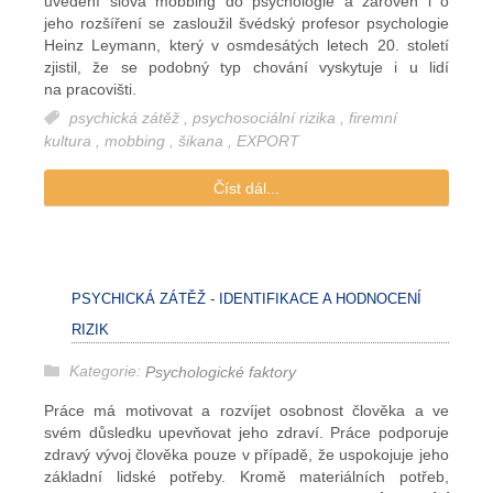
uvedení slova mobbing do psychologie a zároveň i o
jeho rozšíření se zasloužil švédský profesor psychologie
Heinz Leymann, který v osmdesátých letech 20. století
zjistil, že se podobný typ chování vyskytuje i u lidí
na pracovišti.
psychická zátěž
,
psychosociální rizika
,
firemní
kultura
,
mobbing
,
šikana
,
EXPORT
Číst dál...
PSYCHICKÁ ZÁTĚŽ - IDENTIFIKACE A HODNOCENÍ
RIZIK
Kategorie:
Psychologické faktory
Práce má motivovat a rozvíjet osobnost člověka a ve
svém důsledku upevňovat jeho zdraví. Práce podporuje
zdravý vývoj člověka pouze v případě, že uspokojuje jeho
základní lidské potřeby. Kromě materiálních potřeb,