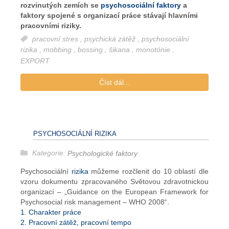
rozvinutých zemích se
psychosociální faktory
a
faktory spojené s organizací práce stávají hlavními
pracovními riziky.
pracovní stres
,
psychická zátěž
,
psychosociální
rizika
,
mobbing
,
bossing
,
šikana
,
monotónie
,
EXPORT
Číst dál...
PSYCHOSOCIÁLNÍ RIZIKA
Kategorie:
Psychologické faktory
Psychosociální
rizika
můžeme rozčlenit do 10 oblastí dle
vzoru dokumentu zpracovaného Světovou zdravotnickou
organizací – „Guidance on the European Framework for
Psychosocial risk management – WHO 2008“.
1. Charakter práce
2. Pracovní zátěž, pracovní tempo