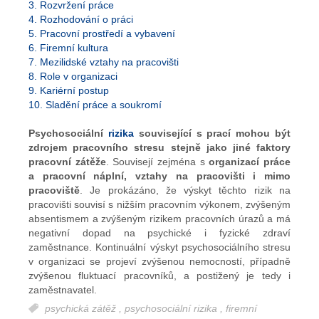
3. Rozvržení práce
4. Rozhodování o práci
5. Pracovní prostředí a vybavení
6. Firemní kultura
7. Mezilidské vztahy na pracovišti
8. Role v organizaci
9. Kariérní postup
10. Sladění práce a soukromí
Psychosociální
rizika
související s prací mohou být
zdrojem pracovního stresu stejně jako jiné faktory
pracovní zátěže
. Souvisejí zejména s
organizací práce
a pracovní náplní, vztahy na pracovišti i mimo
pracoviště
. Je prokázáno, že výskyt těchto rizik na
pracovišti souvisí s nižším pracovním výkonem, zvýšeným
absentismem a zvýšeným rizikem pracovních úrazů a má
negativní dopad na psychické i fyzické zdraví
zaměstnance. Kontinuální výskyt psychosociálního stresu
v organizaci se projeví zvýšenou nemocností, případně
zvýšenou fluktuací pracovníků, a postižený je tedy i
zaměstnavatel.
psychická zátěž
,
psychosociální rizika
,
firemní