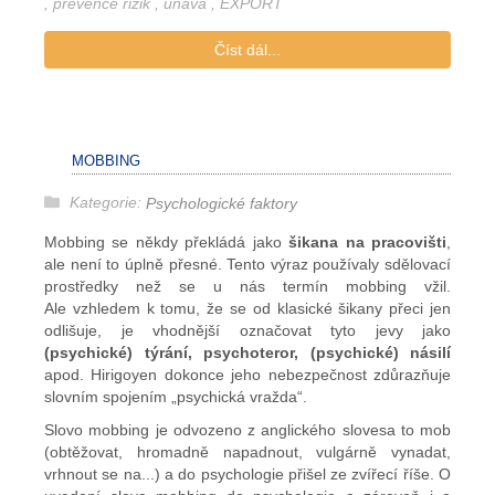
,
prevence rizik
,
únava
,
EXPORT
Číst dál...
MOBBING
Kategorie:
Psychologické faktory
Mobbing se někdy překládá jako
šikana na pracovišti
,
ale není to úplně přesné. Tento výraz používaly sdělovací
prostředky než se u nás termín mobbing vžil.
Ale vzhledem k tomu, že se od klasické šikany přeci jen
odlišuje, je vhodnější označovat tyto jevy jako
(psychické) týrání, psychoteror, (psychické) násilí
apod. Hirigoyen dokonce jeho nebezpečnost zdůrazňuje
slovním spojením „psychická vražda“.
Slovo mobbing je odvozeno z anglického slovesa to mob
(obtěžovat, hromadně napadnout, vulgárně vynadat,
vrhnout se na...) a do psychologie přišel ze zvířecí říše. O