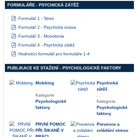
FORMULÁŘE - PSYCHICKÁ ZÁTĚŽ
Formulář 1 - Stres
pdf
Formulář 2 - Psychická únava
pdf
Formulář 3 - Monotonie
pdf
Formulář 4 - Psychická zátěž
pdf
Hodnotící formulář pro formuláře 1-4
pdf
PUBLIKACE KE STAŽENÍ - PSYCHOLOGICKÉ FAKTORY
Mobbing
Psychická
...
zátěž
Kategorie:
...
Psychologické
Kategorie:
faktory
Psychologické
faktory
PRVNÍ POMOC
Prevence a
PŘI ŠIKANĚ V
zvládání stresu
PRÁCI
...