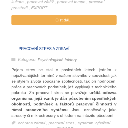
kultura
,
pracovní zátěž
,
pracovní tempo
,
pracovní
prostředí
,
EXPORT
Číst dál...
PRACOVNÍ STRES A ZDRAVÍ
Kategorie:
Psychologické faktory
Pojem stres se stal v posledních letech jedním z
nejužívanějších termínů v našem slovníku v souvislosti jak
se stylem života současné společnosti, tak při hodnocení
práce a pracovních podmínek, jež vyplývají z technického
pokroku. Za pracovní stres se považuje
určitá odezva
organismu, jejíž vznik je dán působením specifických
okolností, podmínek a faktorů pracovní činnosti v
rámci pracovního systému
. Jsou označovány jako
stresory či mikrostresory s ohledem na intezitu působení.
ochrana zdraví
,
pracovní stres
,
syndrom vyhoření