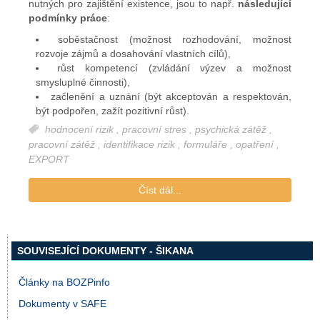
nutných pro zajištění existence, jsou to např.
následující
podmínky práce
:
soběstačnost (možnost rozhodování, možnost
rozvoje zájmů a dosahování vlastních cílů),
růst kompetencí (zvládání výzev a možnost
smysluplné činnosti),
začlenění a uznání (být akceptován a respektován,
být podpořen, zažít pozitivní růst).
hodnocení rizik
,
pracovní stres
,
psychická zátěž
,
pracovní zátěž
,
identifikace rizik
,
formuláře
,
opatření
,
EXPORT
Číst dál...
SOUVISEJÍCÍ DOKUMENTY - ŠIKANA
Články na BOZPinfo
Dokumenty v SAFE