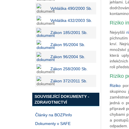
jehlami. L
dodržování
Vyhláška 490/2000 Sb.
kontamino
Vyhláška 432/2003 Sb.
Riziko i
Nejvyšší
r
Zákon 185/2001 Sb.
píchnutím
krví. Nej
Zákon 95/2004 Sb.
množství p
která upl
Zákon 96/2004 Sb.
infekčních
roli předs
Zákon 258/2000 Sb.
Riziko p
Zákon 372/2011 Sb.
Riziko
pora
skupinou j
SOUVISEJÍCÍ DOKUMENTY -
zaměstnan
ZDRAVOTNICTVÍ
jedná o pr
přípravě p
chybami př
Články na BOZPinfo
a postupů
Dokumenty v SAFE
odpadem.