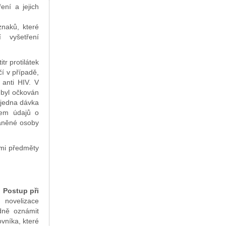
ení a jejich
znaků, které
 vyšetření
r protilátek
í v případě,
anti HIV. V
 byl očkován
 jedna dávka
nem údajů o
raněné osoby
ými předměty
b
Postup při
 novelizace
dně oznámit
vníka, které