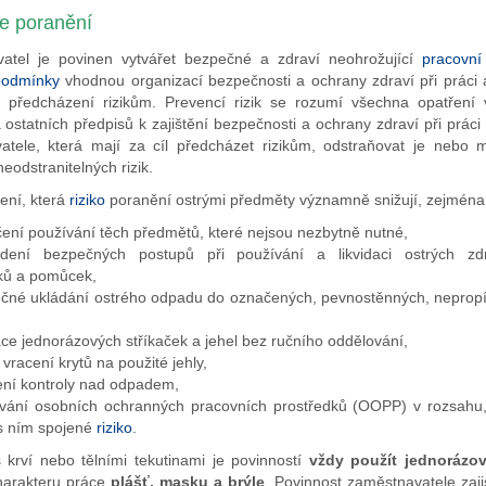
e poranění
atel je povinen vytvářet bezpečné a zdraví neohrožující
pracovní
podmínky
vhodnou organizací bezpečnosti a ochrany zdraví při práci 
k předcházení rizikům. Prevencí rizik se rozumí všechna opatření v
 ostatních předpisů k zajištění bezpečnosti a ochrany zdraví při práci
atele, která mají za cíl předcházet rizikům, odstraňovat je nebo m
eodstranitelných rizik.
ení, která
riziko
poranění ostrými předměty významně snižují, zejména 
čení používání těch předmětů, které nejsou nezbytně nutné,
dení bezpečných postupů při používání a likvidaci ostrých zdr
ků a pomůcek,
čné ukládání ostrého odpadu do označených, pevnostěnných, neprop
ace jednorázových stříkaček a jehel bez ručního oddělování,
vracení krytů na použité jehly,
ení kontroly nad odpadem,
vání osobních ochranných pracovních prostředků (OOPP) v rozsahu,
s ním spojené
riziko
.
s krví nebo tělními tekutinami je povinností
vždy použít jednorázov
charakteru práce
plášť, masku a brýle
. Povinnost zaměstnavatele zaji