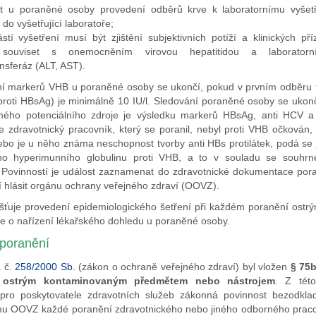
tit u poraněné osoby provedení odběrů krve k laboratornímu vyšetř
 do vyšetřující laboratoře;
stí vyšetření musí být zjištění subjektivních potíží a klinických pří
ouviset s onemocněním virovou hepatitidou a laboratorní
nsferáz (ALT, AST).
í markerů VHB u poraněné osoby se ukončí, pokud v prvním odběru tit
proti HBsAg) je minimálně 10 IU/l. Sledování poraněné osoby se ukonč
ého potenciálního zdroje je výsledku markerů HBsAg, anti HCV a 
e zdravotnický pracovník, který se poranil, nebyl proti VHB očkován,
bo je u něho známa neschopnost tvorby anti HBs protilátek, podá se
ého hyperimunního globulinu proti VHB, a to v souladu se souhr
. Povinností je událost zaznamenat do zdravotnické dokumentace po
 hlásit orgánu ochrany veřejného zdraví (OOVZ).
šťuje provedení epidemiologického šetření při každém poranění ostr
e o nařízení lékařského dohledu u poraněné osoby.
 poranění
 č.
258/2000 Sb.
(zákon o ochraně veřejného zdraví) byl vložen
§ 75
 ostrým kontaminovaným předmětem nebo nástrojem
. Z této
 pro poskytovatele zdravotních služeb zákonná povinnost bezodkla
mu OOVZ každé poranění zdravotnického nebo jiného odborného praco