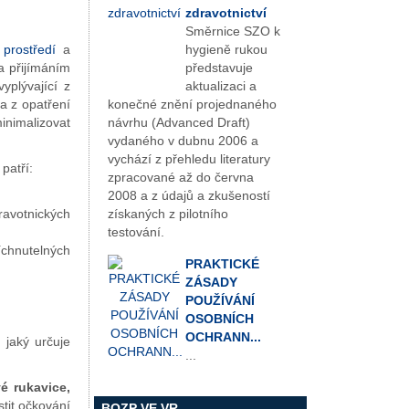
zdravotnictví
Směrnice SZO k
 prostředí
a
hygieně rukou
a přijímáním
představuje
yplývající z
aktualizaci a
 a z opatření
konečné znění projednaného
inimalizovat
návrhu (Advanced Draft)
vydaného v dubnu 2006 a
vychází z přehledu literatury
patří:
zpracované až do června
2008 a z údajů a zkušeností
avotnických
získaných z pilotního
testování.
íchnutelných
PRAKTICKÉ
ZÁSADY
POUŽÍVÁNÍ
OSOBNÍCH
OCHRANN...
 jaký určuje
...
é rukavice,
stit očkování
BOZP VE VR