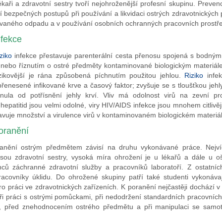
ékaři a zdravotní sestry tvoří nejohroženější profesní skupinu. Preve
 bezpečných postupů při používání a likvidaci ostrých zdravotnických 
vaného odpadu a v používání osobních ochranných pracovních prostř
nfekce
iziko
infekce přestavuje parenterální cesta přenosu spojená s bodný
 nebo říznutím o ostré předměty kontaminované biologickým materiá
rizikovější je rána způsobená píchnutím použitou jehlou.
Riziko
infek
řenesené infikované krve a časový faktor; zvyšuje se s tloušťkou jehl
ynula od potřísnění jehly krví. Vliv má odolnost virů na zevní pro
 hepatitid jsou velmi odolné, viry HIV/AIDS infekce jsou mnohem citlivěj
tavuje množství a virulence virů v kontaminovaném biologickém materiál
oranění
nění ostrým předmětem závisí na druhu vykonávané práce. Nejvíc
sou zdravotní sestry, vysoká míra ohrožení je u lékařů a dále u oš
ců záchranné zdravotní služby a pracovníků laboratoří. Z ostatníc
acovníky úklidu. Do ohrožené skupiny patří také studenti vykonávají
ro práci ve zdravotnických zařízeních. K poranění nejčastěji dochází v 
i práci s ostrými pomůckami, při nedodržení standardních pracovníc
, před znehodnocením ostrého předmětu a při manipulaci se samo