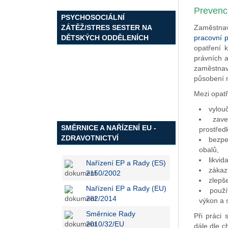
Prevenc
PSYCHOSOCIÁLNÍ
ZÁTĚŽ/STRES SESTER NA
Zaměstnav
DĚTSKÝCH ODDĚLENÍCH
pracovní 
opatření 
právních a
zaměstnav
působení n
Mezi opatř
vylou
zave
SMĚRNICE A NAŘÍZENÍ EU -
prostřed
ZDRAVOTNICTVÍ
bezpe
obalů,
likvid
Nařízení EP a Rady (ES)
zákaz 
2150/2002
zlepš
Nařízení EP a Rady (EU)
použí
282/2014
výkon a 
Směrnice Rady
Při práci 
2010/32/EU
dále dle 