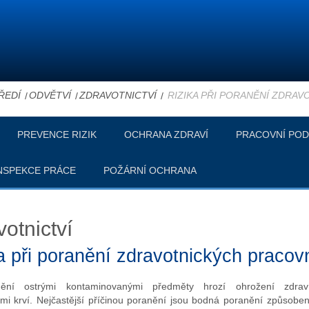
ŘEDÍ
ODVĚTVÍ
ZDRAVOTNICTVÍ
RIZIKA PŘI PORANĚNÍ ZDRA
PREVENCE RIZIK
OCHRANA ZDRAVÍ
PRACOVNÍ POD
NSPEKCE PRÁCE
POŽÁRNÍ OCHRANA
otnictví
a při poranění zdravotnických pracov
nění ostrými kontaminovanými předměty hrozí ohrožení zdrav
i krví. Nejčastější příčinou poranění jsou bodná poranění způsoben