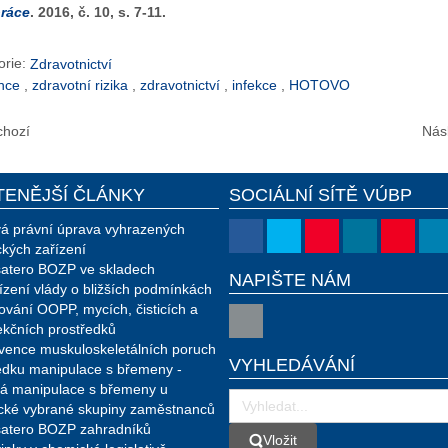
ráce
. 2016, č. 10, s. 7-11.
orie:
Zdravotnictví
nce
,
zdravotní rizika
,
zdravotnictví
,
infekce
,
HOTOVO
chozí
Násl
TENĚJŠÍ ČLÁNKY
SOCIÁLNÍ SÍTĚ VÚBP
á právní úprava vyhrazených
ckých zařízení
atero BOZP ve skladech
NAPIŠTE NÁM
ízení vlády o bližších podmínkách
ování OOPP, mycích, čisticích a
ekčních prostředků
vence muskuloskeletálních poruch
VYHLEDÁVÁNÍ
edku manipulace s břemeny -
á manipulace s břemeny u
ické vybrané skupiny zaměstnanců
atero BOZP zahradníků
Vložit
Vložit