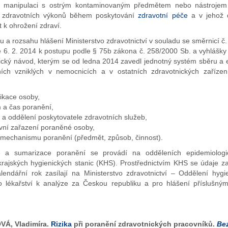
ři manipulaci s ostrým kontaminovaným předmětem nebo nástrojem
 zdravotních výkonů během poskytování
zdravotní péče
a v jehož 
t k ohrožení zdraví.
 a rozsahu hlášení Ministerstvo zdravotnictví v souladu se směrnicí č
 6. 2. 2014 k postupu podle § 75b zákona č. 258/2000 Sb. a vyhlášky
cký návod, kterým se od ledna 2014 zavedl jednotný systém sběru a 
ích vzniklých v nemocnicích a v ostatních zdravotnických zařízen
fikace osoby,
 a čas poranění,
 a oddělení poskytovatele zdravotních služeb,
vní zařazení poraněné osoby,
 mechanismu poranění (předmět, způsob, činnost).
e a sumarizace poranění se provádí na odděleních epidemiolog
krajských hygienických stanic (KHS). Prostřednictvím KHS se údaje z
lendářní rok zasílají na Ministerstvo zdravotnictví – Oddělení hyg
o lékařství k analýze za Českou republiku a pro hlášení příslušn
Á, Vladimíra.
Rizika
při poranění zdravotnických pracovníků.
Be