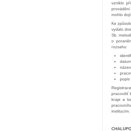
vzniklo p
provádění
mohlo dojí
Ke způsobu
vydalo dne
Sb. metodi
o poraněn
rozsahu:
identi
datum
název
praco
popis
Registrac
pracovišť 
kraje a ka
pracovníh
institucím.
CHALUPOV