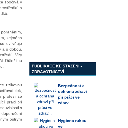
nce spočívá v
prostředků a
edků.
m poraněním,
lem, zejména
ce ovlivňuje
y a s dobou,
středí. Viry
ší. Důležitou
PUBLIKACE KE STAŽENÍ -
u.
ZDRAVOTNICTVÍ
e rizikovou
Bezpečnost a
etřovatelek,
ochrana zdraví
h profesí se
při práci ve
cí praxi při
zdrav...
souvislosti s
...
h doporučení
tným ostrým
Hygiena rukou
ve