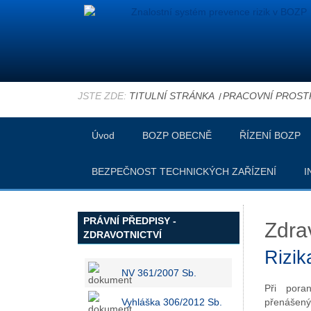
JSTE ZDE:
TITULNÍ STRÁNKA
PRACOVNÍ PROST
Úvod
BOZP OBECNĚ
ŘÍZENÍ BOZP
BEZPEČNOST TECHNICKÝCH ZAŘÍZENÍ
I
PRÁVNÍ PŘEDPISY -
Zdrav
ZDRAVOTNICTVÍ
Rizik
NV 361/2007 Sb.
Při pora
Vyhláška 306/2012 Sb.
přenášeným