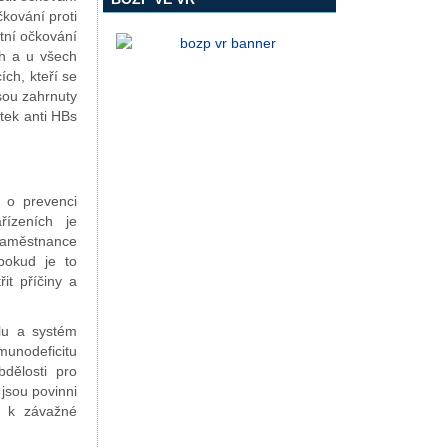
kování proti
tní očkování
ch a u všech
ích, kteří se
jsou zahrnuty
tek anti HBs
 o prevenci
řízeních je
zaměstnance
 pokud je to
it příčiny a
hlu a systém
unodeficitu
dělosti pro
 jsou povinni
o k závažné