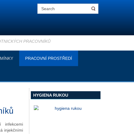
VOTNICKÝCH PRACOVNÍKŮ
MÍNKY
PRACOVNÍ PROSTŘEDÍ
HYGIENA RUKOU
níků
í infekcemi
á injekčními