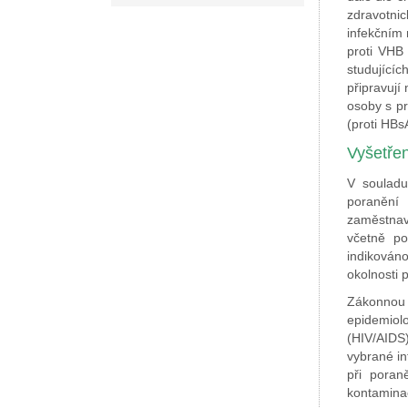
zdravotnic
infekčním 
proti VHB 
studujícíc
připravují
osoby s pr
(proti HBsA
Vyšetřen
V soulad
poranění
zaměstnav
včetně po
indikován
okolnosti
Zákonnou 
epidemiol
(HIV/AIDS
vybrané in
při poran
kontaminac