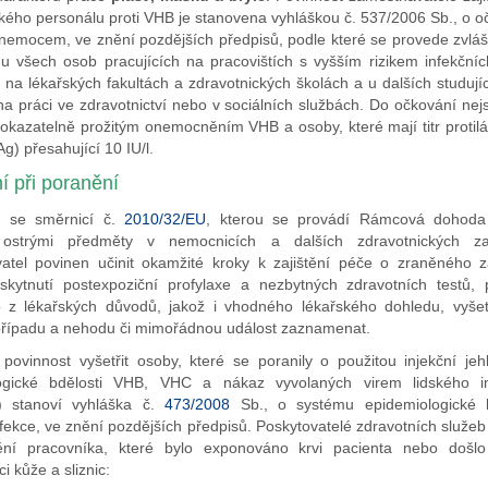
kého personálu proti VHB je stanovena vyhláškou č. 537/2006 Sb., o oč
nemocem, ve znění pozdějších předpisů, podle které se provede zvláš
u všech osob pracujících na pracovištích s vyšším rizikem infekční
h na lékařských fakultách a zdravotnických školách a u dalších studujíc
 na práci ve zdravotnictví nebo v sociálních službách. Do očkování ne
okazatelně prožitým onemocněním VHB a osoby, které mají titr protilá
g) přesahující 10 IU/l.
í při poranění
u se směrnicí č.
2010/32/EU
, kterou se provádí Rámcová dohoda
 ostrými předměty v nemocnicích a dalších zdravotnických za
atel povinen učinit okamžité kroky k zajištění péče o zraněného 
skytnutí postexpoziční profylaxe a nezbytných zdravotních testů,
o z lékařských důvodů, jakož i vhodného lékařského dohledu, vyšetř
 případu a nehodu či mimořádnou událost zaznamenat.
povinnost vyšetřit osoby, které se poranily o použitou injekční je
ogické bdělosti VHB, VHC a nákaz vyvolaných virem lidského im
) stanoví vyhláška č.
473/2008
Sb., o systému epidemiologické b
fekce, ve znění pozdějších předpisů. Poskytovatelé zdravotních služeb
ění pracovníka, které bylo exponováno krvi pacienta nebo došl
i kůže a sliznic: