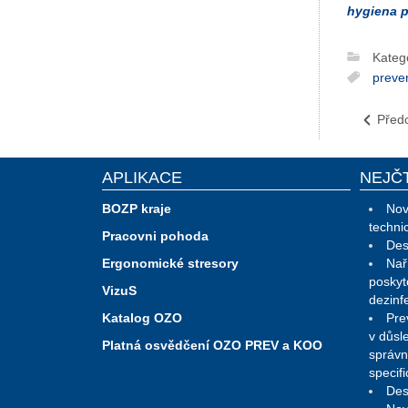
hygiena p
Kateg
preve
Před
APLIKACE
NEJČ
BOZP kraje
Nov
techni
Pracovni pohoda
Des
Ergonomické stresory
Nař
poskyt
VizuS
dezinf
Katalog OZO
Pre
v důsl
Platná osvědčení OZO PREV a KOO
správn
specif
Des