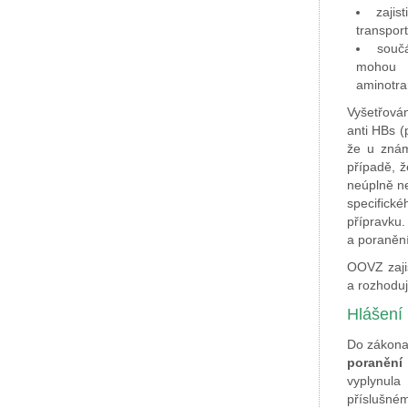
zajis
transport
součá
mohou s
aminotra
Vyšetřován
anti HBs (
že u znám
případě, ž
neúplně ne
specifick
přípravku
a poranění
OOVZ zaji
a rozhoduj
Hlášení
Do zákona
poranění
vyplynula
příslušné