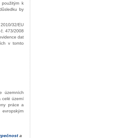
 použitým k
důsledku by
. 2010/32/EU
 č. 473/2008
evidence dat
ích v tomto
ie územních
a celé území
ieny práce a
ým evropským
zpečnost
a