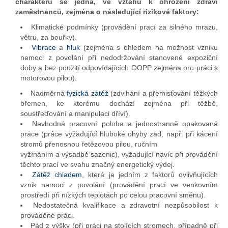
charakteru se jedná, ve vztahu k ohrožení zdraví
zaměstnanců, zejména o následující rizikové faktory:
Klimatické podmínky (provádění prací za silného mrazu,
větru, za bouřky).
Vibrace
a
hluk
(zejména s ohledem na možnost vzniku
nemoci z povolání při nedodržování stanovené expoziční
doby a bez použití odpovídajících OOPP zejména pro práci s
motorovou pilou).
Nadměrná
fyzická zátěž
(zdvihání a přemisťování těžkých
břemen, ke kterému dochází zejména při těžbě,
soustřeďování a manipulaci dříví).
Nevhodná pracovní poloha a jednostranně opakovaná
práce (práce vyžadující hluboké ohyby zad, např. při kácení
stromů přenosnou řetězovou pilou, ručním
vyžínáním a výsadbě sazenic), vyžadující navíc při provádění
těchto prací ve svahu značný energetický výdej.
Zátěž chladem
, která je jedním z faktorů ovlivňujících
vznik nemoci z povolání (provádění prací ve venkovním
prostředí při nízkých teplotách po celou pracovní směnu).
Nedostatečná kvalifikace a zdravotní nezpůsobilost k
prováděné práci.
Pád z výšky (při práci na stojících stromech, případně při