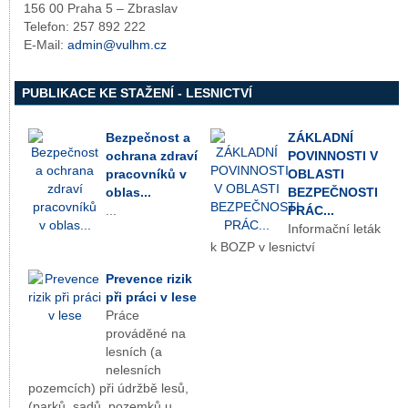
156 00 Praha 5 – Zbraslav
Telefon: 257 892 222
E-Mail:
admin@vulhm.cz
PUBLIKACE KE STAŽENÍ - LESNICTVÍ
Bezpečnost a
ZÁKLADNÍ
ochrana zdraví
POVINNOSTI V
pracovníků v
OBLASTI
oblas...
BEZPEČNOSTI
...
PRÁC...
Informační leták
k BOZP v lesnictví
Prevence rizik
při práci v lese
Práce
prováděné na
lesních (a
nelesních
pozemcích) při údržbě lesů,
(parků, sadů, pozemků u