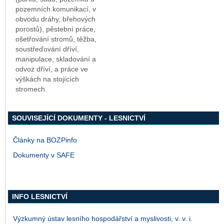
pozemních komunikací, v
obvodu dráhy, břehových
porostů), pěstební práce,
ošetřování stromů, těžba,
soustřeďování dříví,
manipulace, skladování a
odvoz dříví, a práce ve
výškách na stojících
stromech.
SOUVISEJÍCÍ DOKUMENTY - LESNICTVÍ
Články na BOZPinfo
Dokumenty v SAFE
INFO LESNICTVÍ
Výzkumný ústav lesního hospodářství a myslivosti, v. v. i.