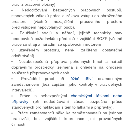
práci z pracovní plošiny).
Nedodržování bezpečných pracovních postupů,
stanovených zákazů práce a zákazu vstupu do ohroženého
prostoru (včetně nezajištění pracovního prostoru
před vstupem nepovolaných osob).
Používání strojů a nářadí, jejichž technický stav
neodpovídá požadavkům předpisů k zajištění BOZP (včetně
práce se stroji a nářadím se spalovacím motorem
v uzavřeném prostoru, není-li zajištěno dostatečné
odvětrávání).
Nezabezpečená přeprava pohonných hmot a nářadí
dopravními prostředky, zejména s ohledem na ohrožení
současně přepravovaných osob.
Provádění prací při
těžbě dříví
osamoceným
zaměstnancem (bez zajištění jeho kontroly v pravidelných
intervalech).
Práce s nebezpečnými
chemickými látkami nebo
přípravky
(při nedodržování zásad bezpečné práce
stanovených pro nakládání s těmito látkami a přípravky).
Práce zaměstnanců několika zaměstnavatelů na jednom
pracovišti, bez zajištění koordinace jimi prováděných
činností.