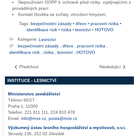
Nepoužívání OOPP k ochraně před riziky, vyplývajícími z
prováděných prací.
Kontakt člověka se zvířaty, ohrožení hmyzem.
Tags:
bezpečnostní zásady
•
dřevo
•
pracovní rizika
•
identifikace rizik
•
rizika
•
lesnictví
•
HOTOVO
Kategorie:
Lesnictví
bezpečnostní zásady
,
dřevo
,
pracovní rizika
,
identifikace rizik
,
rizika
,
lesnictví
,
HOTOVO
Předchozí
Následující
INSTITUCE - LESNICTVÍ
Ministerstvo zemědělství
Těšnov 65/17
Praha 1, 11000
Telefon: 221 811 111, 224 810 478
Email:
info@mze.cz
,
posta@mze.cz
Výzkumný ústav lesního hospodářství a myslivosti, v.v.i.
Strnady 136, 252 02 Jíloviště