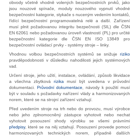
obvody včetně vhodně volených bezpečnostních prvků, jako
jsou nouzové spínače, moduly nouzového vypnutí vhodné
bezpečnostní kategorie, stykače s nuceným vedením kontaktů,
řídící bezpečnostní programovatelná relé a další. Zařízení
musí plnit požadovanou integritu bezpečnosti (SIL) dle ČSN
EN 62061 nebo požadovanou úroveň vlastností (PL) pro určité
bezpečnostní kategorie dle ČSN EN ISO 13849 pro
bezpečnostní ovládací prvky - systémy stroje – linky.
Vhodnou volbou bezpečnostních systémů se snižuje
riziko
pravděpodobnosti v důsledku nahodilosti jejich systémových
vad.
Určení stroje, jeho užití, instalace, ovládání, způsob likvidace
a všechna zbytková
rizika
musí být uvedena v průvodní
dokumentaci.
Průvodní dokumentace
, návody k použití musí
být v souladu s požadavky nařízení vlády a harmonizovaných
norem, které se na strojní zařízení vztahují.
Před uvedením stroje na trh nebo do provozu, musí výrobce
nebo jeho zplnomocněný zástupce vyhotovit nebo nechat
vyhotovit posouzení shody výrobku se všemi právními
předpisy
, které se na něj vztahují. Posouzení provede pomocí
harmonizovaných technických norem, případně dalších