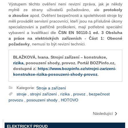
Výstupem těchto ověření není revizní zpráva, jak je někdy
mylně ze strany uživatelů požadováno, ale
protokoly
o zkoušce
apod. Ověření bezpečnosti a spolehlivosti stroje by
měli provádět servisní pracovníci, kteří jsou na příslušné úkony
specializováni a patřičně proškoleni, mají potřebné speciální
vybavení a kvalifikaci dle
ČSN EN 50110-1 ed. 3 Obsluha
a práce na elektrických zařízeních - Část 1: Obecné
požadavky
, nemusí to být revizní technici.
BLAŽKOVÁ, Ivana. Strojní zařízení – konstrukce,
rizika
, posouzení shody, provoz. Portál BOZPinfo.cz,
dostupné z:
https://www.bozpinfo.cz/strojni-zarizeni-
konstrukce-rizika-posouzeni-shody-provoz
.
Kategorie:
Stroje a zařízení
stroje
,
strojní zařízení
,
rizika
,
provoz
,
bezpečnost
provozu
,
posouzení shody
,
HOTOVO
Následující
ELEKTRICKÝ PROUD