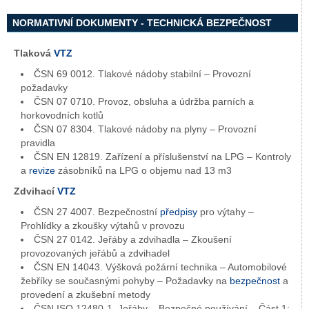
NORMATIVNÍ DOKUMENTY - TECHNICKÁ BEZPEČNOST
Tlaková
VTZ
ČSN 69 0012. Tlakové nádoby stabilní – Provozní
požadavky
ČSN 07 0710. Provoz, obsluha a údržba parních a
horkovodních kotlů
ČSN 07 8304. Tlakové nádoby na plyny – Provozní
pravidla
ČSN EN 12819. Zařízení a příslušenství na LPG – Kontroly
a
revize
zásobníků na LPG o objemu nad 13 m3
Zdvihací
VTZ
ČSN 27 4007. Bezpečnostní
předpisy
pro výtahy –
Prohlídky a zkoušky výtahů v provozu
ČSN 27 0142. Jeřáby a zdvihadla – Zkoušení
provozovaných jeřábů a zdvihadel
ČSN EN 14043. Výšková požární technika – Automobilové
žebříky se současnými pohyby – Požadavky na
bezpečnost
a
provedení a zkušební metody
ČSN ISO 12480-1. Jeřáby – Bezpečné používání – Část 1: