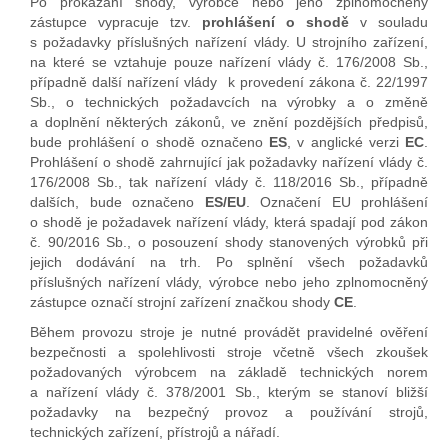
Po prokázání shody, výrobce nebo jeho zplnomocněný
zástupce vypracuje tzv.
prohlášení o shodě
v souladu
s požadavky příslušných nařízení vlády. U strojního zařízení,
na které se vztahuje pouze nařízení vlády č. 176/2008 Sb.,
případně další nařízení vlády k provedení zákona č. 22/1997
Sb., o technických požadavcích na výrobky a o změně
a doplnění některých zákonů, ve znění pozdějších předpisů,
bude prohlášení o shodě označeno
ES
, v anglické verzi
EC
.
Prohlášení o shodě zahrnující jak požadavky nařízení vlády č.
176/2008 Sb., tak nařízení vlády č. 118/2016 Sb., případně
dalších, bude označeno
ES/EU
. Označení EU prohlášení
o shodě je požadavek nařízení vlády, která spadají pod zákon
č. 90/2016 Sb., o posouzení shody stanovených výrobků při
jejich dodávání na trh. Po splnění všech požadavků
příslušných nařízení vlády, výrobce nebo jeho zplnomocněný
zástupce označí strojní zařízení značkou shody
CE
.
Během provozu stroje je nutné provádět pravidelné ověření
bezpečnosti a spolehlivosti stroje včetně všech zkoušek
požadovaných výrobcem na základě technických norem
a nařízení vlády č. 378/2001 Sb., kterým se stanoví bližší
požadavky na bezpečný provoz a používání strojů,
technických zařízení, přístrojů a nářadí.