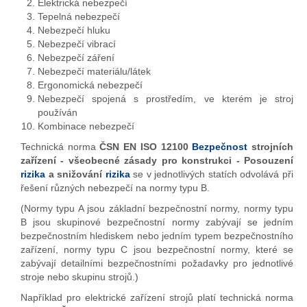
Elektrická nebezpečí
Tepelná nebezpečí
Nebezpečí hluku
Nebezpečí vibrací
Nebezpečí záření
Nebezpečí materiálu/látek
Ergonomická nebezpečí
Nebezpečí spojená s prostředím, ve kterém je stroj
používán
Kombinace nebezpečí
Technická norma
ČSN EN ISO 12100
Bezpečnost
strojních
zařízení - všeobecné zásady pro konstrukci - Posouzení
rizika
a snižování
rizika
se v jednotlivých statích odvolává při
řešení různých nebezpečí na normy typu B.
(Normy typu A jsou základní bezpečnostní normy, normy typu
B jsou skupinové bezpečnostní normy zabývají se jedním
bezpečnostním hlediskem nebo jedním typem bezpečnostního
zařízení, normy typu C jsou bezpečnostní normy, které se
zabývají detailními bezpečnostními požadavky pro jednotlivé
stroje nebo skupinu strojů.)
Například pro elektrické zařízení strojů platí technická norma