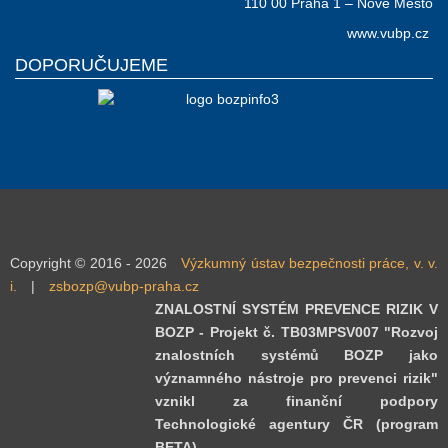
110 00 Praha 1 – Nové Město
www.vubp.cz
DOPORUČUJEME
Copyright © 2016 - 2026
Výzkumný ústav bezpečnosti práce, v. v.
i.
|
zsbozp@vubp-praha.cz
ZNALOSTNÍ SYSTÉM PREVENCE RIZIK V
BOZP - Projekt č. TB03MPSV007 "Rozvoj
znalostních systémů BOZP jako
významného nástroje pro prevenci rizik"
vznikl za finanční podpory
Technologické agentury ČR (program
BETA).