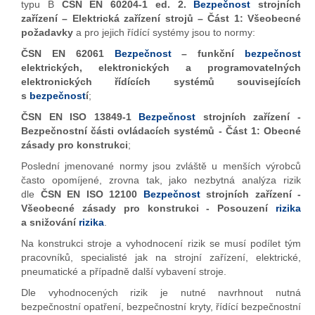
typu B
ČSN EN 60204-1 ed. 2.
Bezpečnost
strojních
zařízení – Elektrická zařízení strojů – Část 1: Všeobecné
požadavky
a pro jejich řídící systémy jsou to normy:
ČSN EN 62061
Bezpečnost
– funkční
bezpečnost
elektrických, elektronických a programovatelných
elektronických řídících systémů souvisejících
s
bezpečnost
í
;
ČSN EN ISO 13849-1
Bezpečnost
strojních zařízení -
Bezpečnostní části ovládacích systémů - Část 1: Obecné
zásady pro konstrukci
;
Poslední jmenované normy jsou zvláště u menších výrobců
často opomíjené, zrovna tak, jako nezbytná analýza rizik
dle
ČSN EN ISO 12100
Bezpečnost
strojních zařízení -
Všeobecné zásady pro konstrukci - Posouzení
rizika
a snižování
rizika
.
Na konstrukci stroje a vyhodnocení rizik se musí podílet tým
pracovníků, specialisté jak na strojní zařízení, elektrické,
pneumatické a případně další vybavení stroje.
Dle vyhodnocených rizik je nutné navrhnout nutná
bezpečnostní opatření, bezpečnostní kryty, řídící bezpečnostní