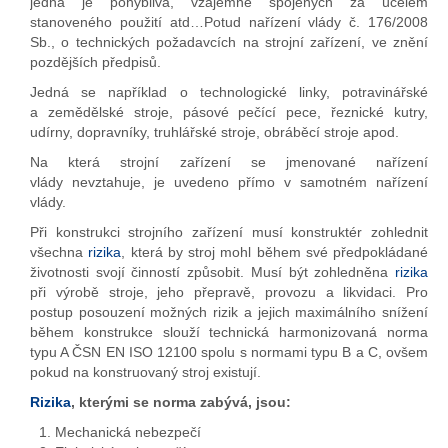
jedna je pohyblivá, vzájemně spojených za účelem
stanoveného použití atd…Potud nařízení vlády č. 176/2008
Sb., o technických požadavcích na strojní zařízení, ve znění
pozdějších předpisů.
Jedná se například o technologické linky, potravinářské
a zemědělské stroje, pásové pečící pece, řeznické kutry,
udírny, dopravníky, truhlářské stroje, obráběcí stroje apod.
Na která strojní zařízení se jmenované nařízení
vlády nevztahuje, je uvedeno přímo v samotném nařízení
vlády.
Při konstrukci strojního zařízení musí konstruktér zohlednit
všechna
rizika
, která by stroj mohl během své předpokládané
životnosti svojí činností způsobit. Musí být zohledněna
rizika
při výrobě stroje, jeho přepravě, provozu a likvidaci. Pro
postup posouzení možných rizik a jejich maximálního snížení
během konstrukce slouží technická harmonizovaná norma
typu A ČSN EN ISO 12100 spolu s normami typu B a C, ovšem
pokud na konstruovaný stroj existují.
Rizika
, kterými se norma zabývá, jsou:
Mechanická nebezpečí