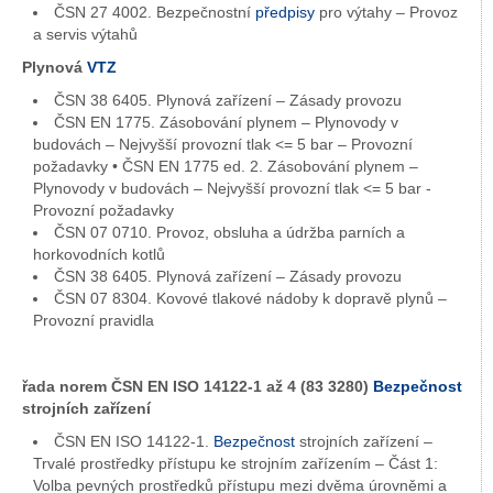
ČSN 27 4002. Bezpečnostní
předpisy
pro výtahy – Provoz
a servis výtahů
Plynová
VTZ
ČSN 38 6405. Plynová zařízení – Zásady provozu
ČSN EN 1775. Zásobování plynem – Plynovody v
budovách – Nejvyšší provozní tlak <= 5 bar – Provozní
požadavky • ČSN EN 1775 ed. 2. Zásobování plynem –
Plynovody v budovách – Nejvyšší provozní tlak <= 5 bar -
Provozní požadavky
ČSN 07 0710. Provoz, obsluha a údržba parních a
horkovodních kotlů
ČSN 38 6405. Plynová zařízení – Zásady provozu
ČSN 07 8304. Kovové tlakové nádoby k dopravě plynů –
Provozní pravidla
řada norem ČSN EN ISO 14122-1 až 4 (83 3280)
Bezpečnost
strojních zařízení
ČSN EN ISO 14122-1.
Bezpečnost
strojních zařízení –
Trvalé prostředky přístupu ke strojním zařízením – Část 1:
Volba pevných prostředků přístupu mezi dvěma úrovněmi a