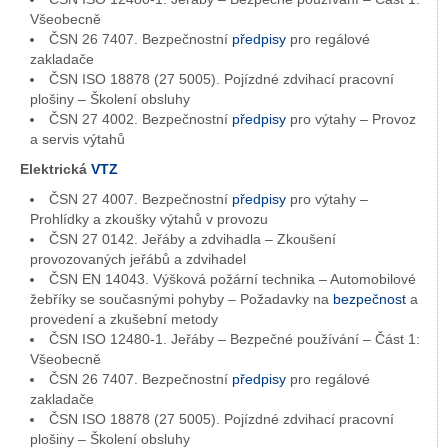
Všeobecně
ČSN 26 7407. Bezpečnostní
předpisy
pro regálové
zakladače
ČSN ISO 18878 (27 5005). Pojízdné zdvihací pracovní
plošiny – Školení obsluhy
ČSN 27 4002. Bezpečnostní
předpisy
pro výtahy – Provoz
a servis výtahů
Elektrická
VTZ
ČSN 27 4007. Bezpečnostní
předpisy
pro výtahy –
Prohlídky a zkoušky výtahů v provozu
ČSN 27 0142. Jeřáby a zdvihadla – Zkoušení
provozovaných jeřábů a zdvihadel
ČSN EN 14043. Výšková požární technika – Automobilové
žebříky se současnými pohyby – Požadavky na
bezpečnost
a
provedení a zkušební metody
ČSN ISO 12480-1. Jeřáby – Bezpečné používání – Část 1:
Všeobecně
ČSN 26 7407. Bezpečnostní
předpisy
pro regálové
zakladače
ČSN ISO 18878 (27 5005). Pojízdné zdvihací pracovní
plošiny – Školení obsluhy