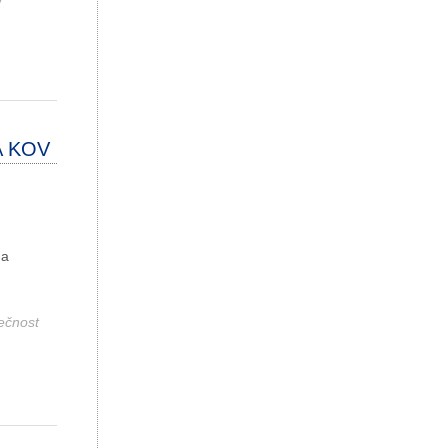
A KOV
na
ečnost