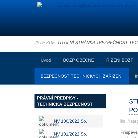
JSTE ZDE:
TITULNÍ STRÁNKA
BEZPEČNOST TEC
Úvod
BOZP OBECNĚ
ŘÍZENÍ BOZP
BEZPEČNOST TECHNICKÝCH ZAŘÍZENÍ
I
PRÁVNÍ PŘEDPISY -
ST
TECHNICKÁ BEZPEČNOST
PO
Kate
NV 190/2022 Sb.
Příspěve
NV 191/2022 Sb.