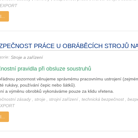
EXPORT
...
ZPEČNOST PRÁCE U OBRÁBĚCÍCH STROJŮ N
gorie:
Stroje a zařízení
nostní pravidla při obsluze soustruhů
řádnou pozornost věnujeme správnému pracovnímu ustrojení (zejmé
té rukávy, používání čepic nebo šátků).
ní a výměnu obrobků vykonáváme pouze za klidu vřetena.
ečnostní zásady
,
stroje
,
strojní zařízení
,
technická bezpečnost
,
bezp
EXPORT
...