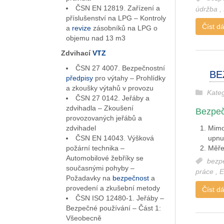
ČSN EN 12819. Zařízení a
údržba
,
příslušenství na LPG – Kontroly
Číst dál
a
revize
zásobníků na LPG o
objemu nad 13 m3
Zdvihací
VTZ
ČSN 27 4007. Bezpečnostní
BE
předpisy
pro výtahy – Prohlídky
a zkoušky výtahů v provozu
Kate
ČSN 27 0142. Jeřáby a
zdvihadla – Zkoušení
Bezpeč
provozovaných jeřábů a
zdvihadel
Mimo
ČSN EN 14043. Výšková
upnu
požární technika –
Měře
Automobilové žebříky se
bezp
současnými pohyby –
práce
,
Požadavky na
bezpečnost
a
provedení a zkušební metody
Číst dál
ČSN ISO 12480-1. Jeřáby –
Bezpečné používání – Část 1:
Všeobecně