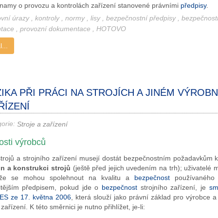
znamy o provozu a kontrolách zařízení stanovené právními
předpisy
.
ovní úrazy
,
kontroly
,
normy
,
lisy
,
bezpečnostní předpisy
,
bezpečnost
tace
,
provozní dokumentace
,
HOTOVO
...
ZIKA PŘI PRÁCI NA STROJÍCH A JINÉM VÝROB
ŘÍZENÍ
gorie:
Stroje a zařízení
osti výrobců
strojů a strojního zařízení musejí dostát bezpečnostním požadavkům 
n a konstrukci strojů
(ještě před jejich uvedením na trh); uživatelé 
 že se mohou spolehnout na kvalitu a
bezpečnost
používaného 
itějším předpisem, pokud jde o
bezpečnost
strojního zařízení, je
sm
ES ze 17. května 2006
, která slouží jako právní základ pro výrobce a
zařízení. K této směrnici je nutno přihlížet, je-li: