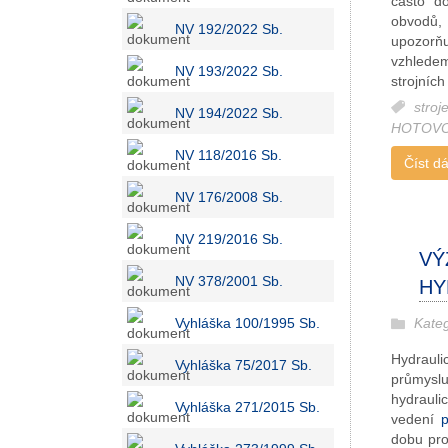
často d
obvodů,
NV 192/2022 Sb.
upozorň
vzhledem
NV 193/2022 Sb.
strojních
stroj
NV 194/2022 Sb.
HOTOV
NV 118/2016 Sb.
Číst dál
NV 176/2008 Sb.
NV 219/2016 Sb.
VÝ
NV 378/2001 Sb.
HY
Vyhláška 100/1995 Sb.
Kate
Hydrauli
Vyhláška 75/2017 Sb.
průmysl
hydrauli
Vyhláška 271/2015 Sb.
vedení
dobu pro