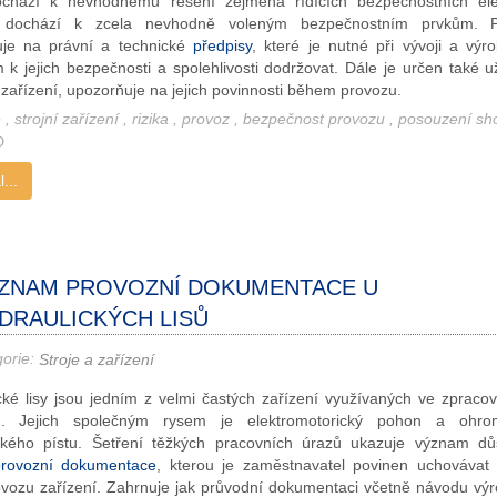
ochází k nevhodnému řešení zejména řídících bezpečnostních elek
 dochází k zcela nevhodně voleným bezpečnostním prvkům. P
uje na právní a technické
předpisy
, které je nutné při vývoji a výro
 k jejich bezpečnosti a spolehlivosti dodržovat. Dále je určen také u
 zařízení, upozorňuje na jejich povinnosti během provozu.
e
,
strojní zařízení
,
rizika
,
provoz
,
bezpečnost provozu
,
posouzení s
O
...
ZNAM PROVOZNÍ DOKUMENTACE U
DRAULICKÝCH LISŮ
gorie:
Stroje a zařízení
cké lisy jsou jedním z velmi častých zařízení využívaných ve zpraco
u. Jejich společným rysem je elektromotorický pohon a ohro
ckého pístu. Šetření těžkých pracovních úrazů ukazuje význam d
provozní dokumentace
, kterou je zaměstnavatel povinen uchovávat
vozu zařízení. Zahrnuje jak průvodní dokumentaci včetně návodu výr