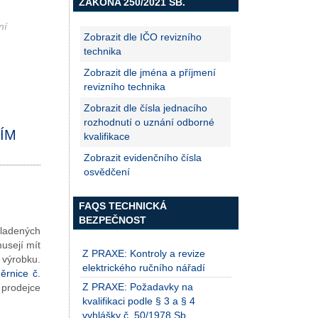
ZÁKONA 250/2021 SB.
ní
Zobrazit dle IČO revizního
technika
Zobrazit dle jména a příjmení
revizního technika
Zobrazit dle čísla jednacího
rozhodnutí o uznání odborné
NÍM
kvalifikace
Zobrazit evidenčního čísla
osvědčení
FAQS TECHNICKÁ
BEZPEČNOST
kladených
musejí mít
Z PRAXE: Kontroly a revize
výrobku.
elektrického ručního nářadí
ěrnice č.
Z PRAXE: Požadavky na
 prodejce
kvalifikaci podle § 3 a § 4
vyhlášky č. 50/1978 Sb.