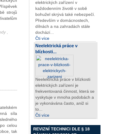
trických
elektrických zařízení v
říspěvek
každodenním životě v sobě
bě strojů
bohužel skrývá také nebezpečí.
živatelům
Především v domácnostech,
dílnách a na zahradách stále
hody
,
dochází...
Čti více
Neelektrická práce v
blízkosti...
Neelektrická práce v blízkosti
elektrických zařízení je
frekventovaná činnost, která se
vyskytuje v mnoha podobách a
je vykonávána často, aniž si
vatelském
to...
mná síla
Čti více
ůsledného
 po celou
REVIZNÍ TECHNICI DLE § 18
obce, tak