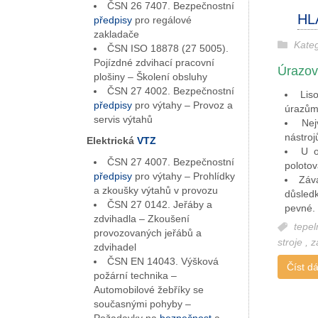
ČSN 26 7407. Bezpečnostní
HL
předpisy
pro regálové
zakladače
Kate
ČSN ISO 18878 (27 5005).
Pojízdné zdvihací pracovní
Úrazová
plošiny – Školení obsluhy
ČSN 27 4002. Bezpečnostní
Lis
předpisy
pro výtahy – Provoz a
úrazům 
servis výtahů
Ne
nástroj
Elektrická
VTZ
U o
ČSN 27 4007. Bezpečnostní
polotov
předpisy
pro výtahy – Prohlídky
Záv
a zkoušky výtahů v provozu
důsledk
ČSN 27 0142. Jeřáby a
pevné.
zdvihadla – Zkoušení
tepe
provozovaných jeřábů a
stroje
,
z
zdvihadel
ČSN EN 14043. Výšková
Číst dál
požární technika –
Automobilové žebříky se
současnými pohyby –
Požadavky na
bezpečnost
a