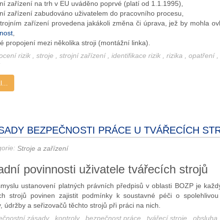
jní zařízení na trh v EU uváděno poprvé (platí od 1.1.1995),
jní zařízení zabudováno uživatelem do pracovního procesu,
trojním zařízení provedena jakákoli změna či úprava, jež by mohla ovli
nost
,
é propojení mezi několika stroji (montážní linka).
cení rizik
,
stroje
,
strojní zařízení
,
identifikace rizik
,
rizika
,
opatření
,
...
SADY BEZPEČNOSTI PRÁCE U TVÁŘECÍCH ST
gorie:
Stroje a zařízení
dní povinnosti uživatele tvářecích strojů
myslu ustanovení platných právních předpisů v oblasti BOZP je každý
ích strojů povinen zajistit podmínky k soustavné péči o spolehlivo
, údržby a seřizovačů těchto strojů při práci na nich.
ečnostní zásady
,
kontroly
,
bezpečnost práce
,
tvářecí stroje
,
obsluha