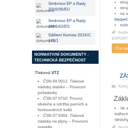
stro
Směrnice EP a Rady
stro
2010/35/EU
na s
bezpeč
Směrnice EP a Rady
nutn
2006/42/ES
hodno
Sdělení Komise 2016/C
EXPORT
173/1
Číst dál
NORMATIVNÍ DOKUMENTY -
TECHNICKÁ BEZPEČNOST
Tlaková
VTZ
ZÁ
ČSN 69 0012. Tlakové
Kate
nádoby stabilní – Provozní
požadavky
Zákla
ČSN 07 0710. Provoz,
obsluha a údržba parních a
Ve s
horkovodních kotlů
tvářec
ČSN 07 8304. Tlakové
obsluhy
nádoby na plyny – Provozní
pravidla
bezp