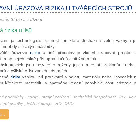
AVNÍ ÚRAZOVÁ RIZIKA U TVÁŘECÍCH STROJŮ
gorie:
Stroje a zařízení
 rizika u lisů
ování je technologická činnost, při které dochází k velmi vážným 
mnohdy s trvalými následky.
jvětší úrazové
riziko
u lisů představuje vlastní pracovní prostor l
ů, resp. jejich volně přístupná tlačná a střižná místa.
bsluhujících jsou nejvíce ohroženy jejich ruce při zakládání nebo
arů a výlisků v lisovacích nástrojích.
ažná
rizika
vznikají při prasknutí a odletu materiálu nebo lisovacích n
u křehkosti materiálu a špatného vedení pohyblivé části nástroje pr
lné podmínky
,
stroje
,
strojní zařízení
,
technická bezpečnost
,
lisy
,
kov
akružovačky
,
tvářecí stroje
,
HOTOVO
...