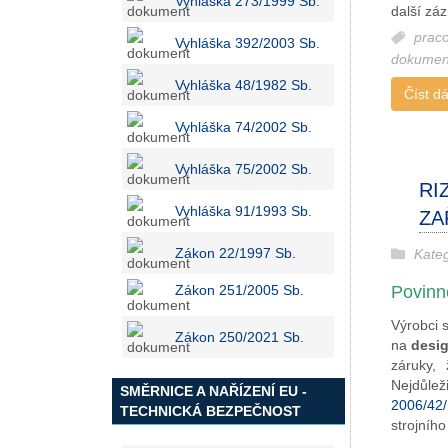
Vyhláška 273/1999 Sb.
další zá
prac
Vyhláška 392/2003 Sb.
dokumen
Vyhláška 48/1982 Sb.
Číst dál
Vyhláška 74/2002 Sb.
Vyhláška 75/2002 Sb.
RI
Vyhláška 91/1993 Sb.
ZA
Zákon 22/1997 Sb.
Kate
Zákon 251/2005 Sb.
Povinn
Výrobci 
Zákon 250/2021 Sb.
na
desig
záruky,
Nejdůlež
SMĚRNICE A NAŘÍZENÍ EU -
2006/42/
TECHNICKÁ BEZPEČNOST
strojního 