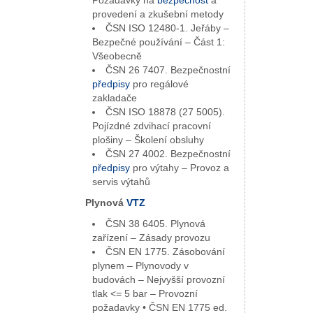
provedení a zkušební metody
ČSN ISO 12480-1. Jeřáby –
Bezpečné používání – Část 1:
Všeobecně
ČSN 26 7407. Bezpečnostní
předpisy
pro regálové
zakladače
ČSN ISO 18878 (27 5005).
Pojízdné zdvihací pracovní
plošiny – Školení obsluhy
ČSN 27 4002. Bezpečnostní
předpisy
pro výtahy – Provoz a
servis výtahů
Plynová
VTZ
ČSN 38 6405. Plynová
zařízení – Zásady provozu
ČSN EN 1775. Zásobování
plynem – Plynovody v
budovách – Nejvyšší provozní
tlak <= 5 bar – Provozní
požadavky • ČSN EN 1775 ed.