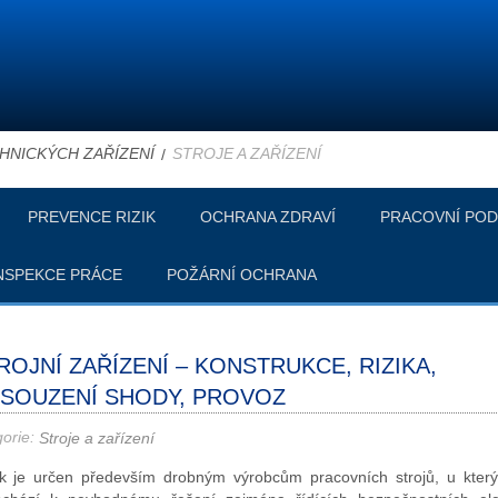
HNICKÝCH ZAŘÍZENÍ
STROJE A ZAŘÍZENÍ
PREVENCE RIZIK
OCHRANA ZDRAVÍ
PRACOVNÍ POD
NSPEKCE PRÁCE
POŽÁRNÍ OCHRANA
ROJNÍ ZAŘÍZENÍ – KONSTRUKCE, RIZIKA,
SOUZENÍ SHODY, PROVOZ
gorie:
Stroje a zařízení
k je určen především drobným výrobcům pracovních strojů, u který