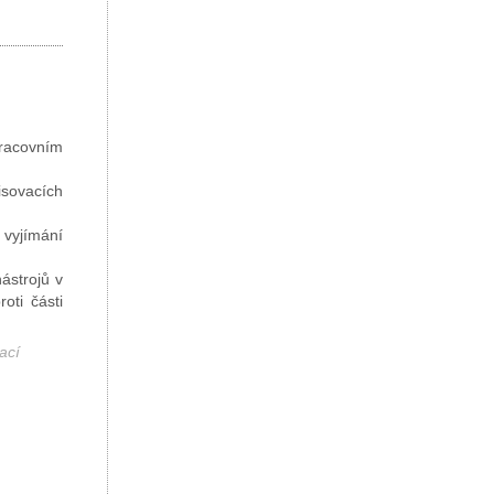
pracovním
isovacích
 vyjímání
ástrojů v
oti části
ací