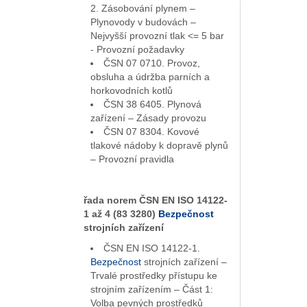
2. Zásobování plynem –
Plynovody v budovách –
Nejvyšší provozní tlak <= 5 bar
- Provozní požadavky
ČSN 07 0710. Provoz,
obsluha a údržba parních a
horkovodních kotlů
ČSN 38 6405. Plynová
zařízení – Zásady provozu
ČSN 07 8304. Kovové
tlakové nádoby k dopravě plynů
– Provozní pravidla
řada norem ČSN EN ISO 14122-
1 až 4 (83 3280)
Bezpečnost
strojních zařízení
ČSN EN ISO 14122-1.
Bezpečnost
strojních zařízení –
Trvalé prostředky přístupu ke
strojním zařízením – Část 1:
Volba pevných prostředků