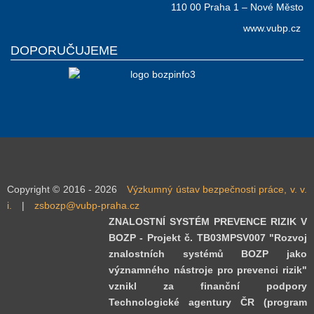
110 00 Praha 1 – Nové Město
www.vubp.cz
DOPORUČUJEME
Copyright © 2016 - 2026
Výzkumný ústav bezpečnosti práce, v. v.
i.
|
zsbozp@vubp-praha.cz
ZNALOSTNÍ SYSTÉM PREVENCE RIZIK V
BOZP - Projekt č. TB03MPSV007 "Rozvoj
znalostních systémů BOZP jako
významného nástroje pro prevenci rizik"
vznikl za finanční podpory
Technologické agentury ČR (program