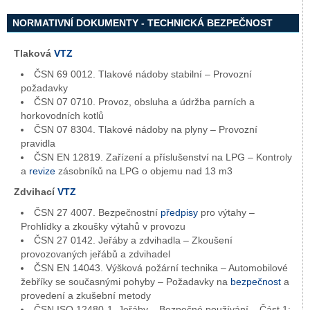
NORMATIVNÍ DOKUMENTY - TECHNICKÁ BEZPEČNOST
Tlaková
VTZ
ČSN 69 0012. Tlakové nádoby stabilní – Provozní
požadavky
ČSN 07 0710. Provoz, obsluha a údržba parních a
horkovodních kotlů
ČSN 07 8304. Tlakové nádoby na plyny – Provozní
pravidla
ČSN EN 12819. Zařízení a příslušenství na LPG – Kontroly
a
revize
zásobníků na LPG o objemu nad 13 m3
Zdvihací
VTZ
ČSN 27 4007. Bezpečnostní
předpisy
pro výtahy –
Prohlídky a zkoušky výtahů v provozu
ČSN 27 0142. Jeřáby a zdvihadla – Zkoušení
provozovaných jeřábů a zdvihadel
ČSN EN 14043. Výšková požární technika – Automobilové
žebříky se současnými pohyby – Požadavky na
bezpečnost
a
provedení a zkušební metody
ČSN ISO 12480-1. Jeřáby – Bezpečné používání – Část 1: