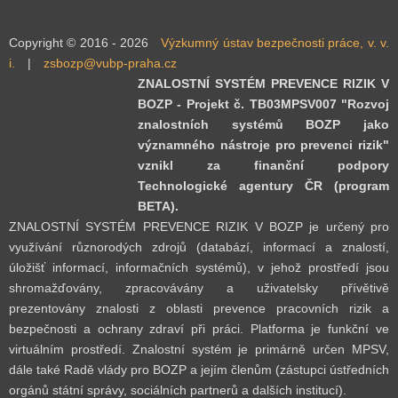
Copyright © 2016 - 2026
Výzkumný ústav bezpečnosti práce, v. v.
i.
|
zsbozp@vubp-praha.cz
ZNALOSTNÍ SYSTÉM PREVENCE RIZIK V
BOZP - Projekt č. TB03MPSV007 "Rozvoj
znalostních systémů BOZP jako
významného nástroje pro prevenci rizik"
vznikl za finanční podpory
Technologické agentury ČR (program
BETA).
ZNALOSTNÍ SYSTÉM PREVENCE RIZIK V BOZP je určený pro
využívání různorodých zdrojů (databází, informací a znalostí,
úložišť informací, informačních systémů), v jehož prostředí jsou
shromažďovány, zpracovávány a uživatelsky přívětivě
prezentovány znalosti z oblasti prevence pracovních rizik a
bezpečnosti a ochrany zdraví při práci. Platforma je funkční ve
virtuálním prostředí. Znalostní systém je primárně určen MPSV,
dále také Radě vlády pro BOZP a jejím členům (zástupci ústředních
orgánů státní správy, sociálních partnerů a dalších institucí).