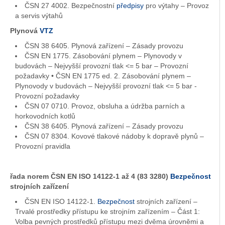
ČSN 27 4002. Bezpečnostní
předpisy
pro výtahy – Provoz
a servis výtahů
Plynová
VTZ
ČSN 38 6405. Plynová zařízení – Zásady provozu
ČSN EN 1775. Zásobování plynem – Plynovody v
budovách – Nejvyšší provozní tlak <= 5 bar – Provozní
požadavky • ČSN EN 1775 ed. 2. Zásobování plynem –
Plynovody v budovách – Nejvyšší provozní tlak <= 5 bar -
Provozní požadavky
ČSN 07 0710. Provoz, obsluha a údržba parních a
horkovodních kotlů
ČSN 38 6405. Plynová zařízení – Zásady provozu
ČSN 07 8304. Kovové tlakové nádoby k dopravě plynů –
Provozní pravidla
řada norem ČSN EN ISO 14122-1 až 4 (83 3280)
Bezpečnost
strojních zařízení
ČSN EN ISO 14122-1.
Bezpečnost
strojních zařízení –
Trvalé prostředky přístupu ke strojním zařízením – Část 1:
Volba pevných prostředků přístupu mezi dvěma úrovněmi a