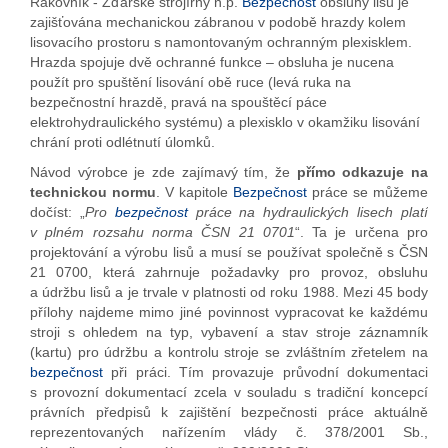
Rakovník - Žďárské strojírny n.p.
Bezpečnost
obsluhy lisu je
zajišťována mechanickou zábranou v podobě hrazdy kolem
lisovacího prostoru s namontovaným ochranným plexisklem.
Hrazda spojuje dvě ochranné funkce – obsluha je nucena
použít pro spuštění lisování obě ruce (levá ruka na
bezpečnostní hrazdě, pravá na spouštěcí páce
elektrohydraulického systému) a plexisklo v okamžiku lisování
chrání proti odlétnutí úlomků.
Návod výrobce je zde zajímavý tím, že
přímo odkazuje na
technickou normu
. V kapitole
Bezpečnost
práce se můžeme
dočíst: „
Pro
bezpečnost
práce na hydraulických lisech platí
v plném rozsahu norma ČSN 21 0701
“. Ta je určena pro
projektování a výrobu lisů a musí se používat společně s ČSN
21 0700, která zahrnuje požadavky pro provoz, obsluhu
a údržbu lisů a je trvale v platnosti od roku 1988. Mezi 45 body
přílohy najdeme mimo jiné povinnost vypracovat ke každému
stroji s ohledem na typ, vybavení a stav stroje záznamník
(kartu) pro údržbu a kontrolu stroje se zvláštním zřetelem na
bezpečnost
při práci. Tím provazuje průvodní dokumentaci
s provozní dokumentací zcela v souladu s tradiční koncepcí
právních předpisů k zajištění bezpečnosti práce aktuálně
reprezentovaných nařízením vlády č. 378/2001 Sb.,