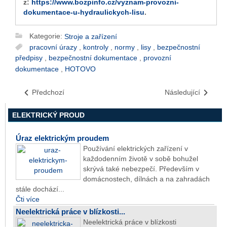
z:
https://www.bozpinfo.cz/vyznam-provozni-
dokumentace-u-hydraulickych-lisu
.
Kategorie:
Stroje a zařízení
pracovní úrazy
,
kontroly
,
normy
,
lisy
,
bezpečnostní
předpisy
,
bezpečnostní dokumentace
,
provozní
dokumentace
,
HOTOVO
Předchozí
Následující
ELEKTRICKÝ PROUD
Úraz elektrickým proudem
Používání elektrických zařízení v
každodenním životě v sobě bohužel
skrývá také nebezpečí. Především v
domácnostech, dílnách a na zahradách
stále dochází...
Čti více
Neelektrická práce v blízkosti...
Neelektrická práce v blízkosti