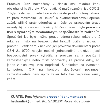
Pracovní úraz naznačený v článku stál mladou ženu
obsluhující lis tři prsty. Přes relativně malé rozměry lisu CDC 2-
7 byly následky dopadu lisovacího nástroje silou 2 tuny takové,
že přes maximální úsilí lékařů a dvanáctihodinovou operaci
začaly přišité prsty odumírat a měsíc po pracovním úrazu
musely být znovu amputovány. Příčinou úrazu byla
práce na
lisu s vyřazeným mechanickým bezpečnostním zařízením
.
Spouštění lisu bylo možné pouze jednou rukou, takže druhá
ruka se místo na bezpečnostní hrazdě ocitla v lisovacím
prostoru. Vzhledem k neexistující provozní dokumentaci podle
ČSN 21 0700 nebylo možné jednoznačně prokázat, jestli
bezpečnostní prvek vyřadila z provozu sama postižená
zaměstnankyně nebo mistr odpovědný za provoz dílny, ani
jeden z nich svoji vinu nepřiznal. S ohledem na vymezení
kompetencí OIP na kontrolu dodržování povinností
zaměstnavatele není úplný závěr této trestně-právní kauzy
znám.
KURTIN, Petr. Význam
provozní dokumentace
u
hydraulických lisů.
Portál BOZPinfo.cz
, dostupné