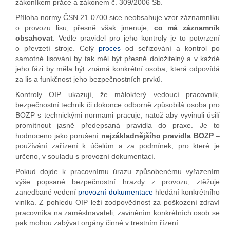
zákoníkem práce a zákonem č. 309/2006 Sb.
Příloha normy ČSN 21 0700 sice neobsahuje vzor záznamníku
o provozu lisu, přesně však jmenuje,
co má záznamník
obsahovat
. Vedle pravidel pro jeho kontroly je to potvrzení
o převzetí stroje. Celý
proces
od seřizování a kontrol po
samotné lisování by tak měl být přesně doložitelný a v každé
jeho fázi by měla být známá konkrétní osoba, která odpovídá
za lis a funkčnost jeho bezpečnostních prvků.
Kontroly OIP ukazují, že málokterý vedoucí pracovník,
bezpečnostní technik či dokonce odborně způsobilá osoba pro
BOZP s technickými normami pracuje, natož aby vyvinuli úsilí
promítnout jasně předepsaná pravidla do praxe. Je to
hodnoceno jako porušení
nejzákladnějšího pravidla BOZP
–
používání zařízení k účelům a za podmínek, pro které je
určeno, v souladu s provozní dokumentací.
Pokud dojde k pracovnímu úrazu způsobenému vyřazením
výše popsané bezpečnostní hrazdy z provozu, ztěžuje
zanedbané vedení
provozní dokumentace
hledání konkrétního
viníka. Z pohledu OIP leží zodpovědnost za poškození zdraví
pracovníka na zaměstnavateli, zaviněním konkrétních osob se
pak mohou zabývat orgány činné v trestním řízení.