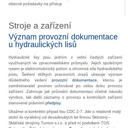
obecné požadavky na přístup
Stroje a zařízení
Význam provozní dokumentace
u hydraulických lisů
Hydraulické lisy jsou jedním z velmi častých zařízení
využívaných ve zpracovatelském průmyslu. Jejich společným
rysem je elektromotorický pohon a ohromná síla hydraulického
pístu. Šetření těžkých pracovních úrazů ukazuje význam
důsledného vedení
provozní dokumentace
, kterou je
zaměstnavatel povinen uchovávat po celou dobu provozu
zařízení. Zahrnuje jak průvodní dokumentaci včetně návodu
výrobce, tak další záznamy o provozu a kontrolách zařízení
stanovené právními
předpisy
.
Ukažme si konkrétní případ lisu CDC 2-7. Jde o relativně malý
stolní lis vyráběný od devadesátých let firmou Sklostroj –
Sklářské strojírny Turnov s.r.o. a před ní podnikem TOS