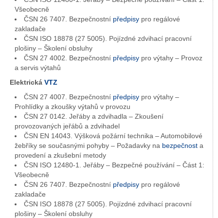
Všeobecně
ČSN 26 7407. Bezpečnostní
předpisy
pro regálové
zakladače
ČSN ISO 18878 (27 5005). Pojízdné zdvihací pracovní
plošiny – Školení obsluhy
ČSN 27 4002. Bezpečnostní
předpisy
pro výtahy – Provoz
a servis výtahů
Elektrická
VTZ
ČSN 27 4007. Bezpečnostní
předpisy
pro výtahy –
Prohlídky a zkoušky výtahů v provozu
ČSN 27 0142. Jeřáby a zdvihadla – Zkoušení
provozovaných jeřábů a zdvihadel
ČSN EN 14043. Výšková požární technika – Automobilové
žebříky se současnými pohyby – Požadavky na
bezpečnost
a
provedení a zkušební metody
ČSN ISO 12480-1. Jeřáby – Bezpečné používání – Část 1:
Všeobecně
ČSN 26 7407. Bezpečnostní
předpisy
pro regálové
zakladače
ČSN ISO 18878 (27 5005). Pojízdné zdvihací pracovní
plošiny – Školení obsluhy