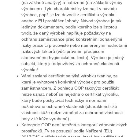
(na základě analýzy) a nabízené (na základě výroby
výrobcem). Tyto charakteristiky lze najít v návodu
výrobce, popř. je lze dovodit z certifikátu výrobku
anebo z EU prohlášení shody. Návod výrobce je tak
jediným dokumentem, podle kterého lze s jistotou
tvrdit, že daný výrobek naplňuje požadavky na
ochranu zaměstnance před konkrétními odhalenými
riziky práce či pracoviště nebo naměřenými hodnotami
rizikových faktorů (vůči právním předpisem
stanovenému hygienickému limitu). Výrobce je jediný
subjekt, který je odpovědný za ochranné vlastnosti
výrobku!
Vámi zaslaný certifikát se týká výrobku tkaniny, ze
které je vyhotoven konkrétní výrobek pro použití
zaměstnancem. Z pohledu OOP takovýto certifikát
nelze uznat, neboť se nejedná o certifikát výrobku,
který bude poskytovat technickými normami
požadované ochranné vlastnosti (charakteristické
vlastnosti kůže nelze zaměnit za ochranné vlastnosti
boty z té kůže vyrobené).
Kategorie OOP není totožná s kategorií zdravotnických
prostředků. Ty se posuzují podle Nařízení (EU)