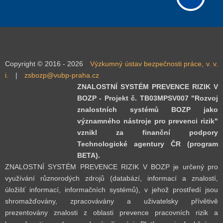
Copyright © 2016 - 2026
Výzkumný ústav bezpečnosti práce, v. v.
i.
|
zsbozp@vubp-praha.cz
ZNALOSTNÍ SYSTÉM PREVENCE RIZIK V
BOZP - Projekt č. TB03MPSV007 "Rozvoj
znalostních systémů BOZP jako
významného nástroje pro prevenci rizik"
vznikl za finanční podpory
Technologické agentury ČR (program
BETA).
ZNALOSTNÍ SYSTÉM PREVENCE RIZIK V BOZP je určený pro
využívání různorodých zdrojů (databází, informací a znalostí,
úložišť informací, informačních systémů), v jehož prostředí jsou
shromažďovány, zpracovávány a uživatelsky přívětivě
prezentovány znalosti z oblasti prevence pracovních rizik a