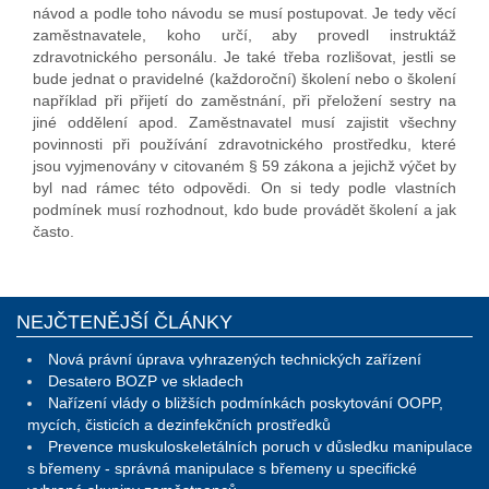
návod a podle toho návodu se musí postupovat. Je tedy věcí
zaměstnavatele, koho určí, aby provedl instruktáž
zdravotnického personálu. Je také třeba rozlišovat, jestli se
bude jednat o pravidelné (každoroční) školení nebo o školení
například při přijetí do zaměstnání, při přeložení sestry na
jiné oddělení apod. Zaměstnavatel musí zajistit všechny
povinnosti při používání zdravotnického prostředku, které
jsou vyjmenovány v citovaném § 59 zákona a jejichž výčet by
byl nad rámec této odpovědi. On si tedy podle vlastních
podmínek musí rozhodnout, kdo bude provádět školení a jak
často.
NEJČTENĚJŠÍ ČLÁNKY
Nová právní úprava vyhrazených technických zařízení
Desatero BOZP ve skladech
Nařízení vlády o bližších podmínkách poskytování OOPP,
mycích, čisticích a dezinfekčních prostředků
Prevence muskuloskeletálních poruch v důsledku manipulace
s břemeny - správná manipulace s břemeny u specifické