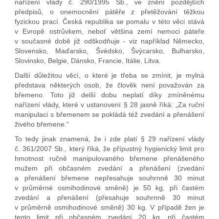
nařízení vlády č. 290/1995 Sb., ve znění pozdějších
předpisů, o onemocnění pátěře z přetěžování těžkou
fyzickou prací. Česká republika se pomalu v této věci stává
v Evropě ostrůvkem, neboť většina zemí nemoci páteře
v současné době již odškodňuje - viz například Německo,
Slovensko, Maďarsko, Švédsko, Švýcarsko, Bulharsko,
Slovinsko, Belgie, Dánsko, Francie, Itálie, Litva.
Další důležitou věcí, o které je třeba se zmínit, je mylná
představa některých osob, že člověk není považován za
břemeno. Toto již delší dobu neplatí díky zmíněnému
nařízení vlády, které v ustanovení § 28 jasně říká: „Za ruční
manipulaci s břemenem se pokládá též zvedání a přenášení
živého břemene.“
To tedy jinak znamená, že i zde platí § 29 nařízení vlády
č. 361/2007 Sb., který říká, že přípustný hygienický limit pro
hmotnost ručně manipulovaného břemene přenášeného
mužem při občasném zvedání a přenášení (zvedání
a přenášení břemene nepřesahuje souhrnně 30 minut
v průměrné osmihodinové směně) je 50 kg, při častém
zvedání a přenášení (přesahuje souhrnně 30 minut
v průměrně osmihodinové směně) 30 kg. V případě žen je
tento limit při občasném zvedání 20 kg, při častém