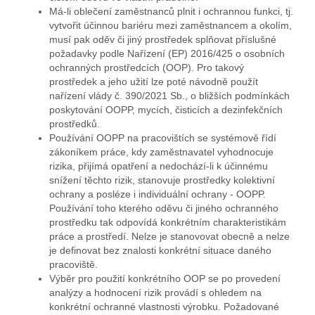
Má-li oblečení zaměstnanců plnit i ochrannou funkci, tj.
vytvořit účinnou bariéru mezi zaměstnancem a okolím,
musí pak oděv či jiný prostředek splňovat příslušné
požadavky podle Nařízení (EP) 2016/425 o osobních
ochranných prostředcích (OOP). Pro takový
prostředek a jeho užití lze poté návodně použít
nařízení vlády č. 390/2021 Sb., o bližších podmínkách
poskytování OOPP, mycích, čisticích a dezinfekčních
prostředků.
Používání OOPP na pracovištích se systémově řídí
zákoníkem práce, kdy zaměstnavatel vyhodnocuje
rizika, přijímá opatření a nedochází-li k účinnému
snížení těchto rizik, stanovuje prostředky kolektivní
ochrany a posléze i individuální ochrany - OOPP.
Používání toho kterého oděvu či jiného ochranného
prostředku tak odpovídá konkrétním charakteristikám
práce a prostředí. Nelze je stanovovat obecně a nelze
je definovat bez znalosti konkrétní situace daného
pracoviště.
Výběr pro použití konkrétního OOP se po provedení
analýzy a hodnocení rizik provádí s ohledem na
konkrétní ochranné vlastnosti výrobku. Požadované