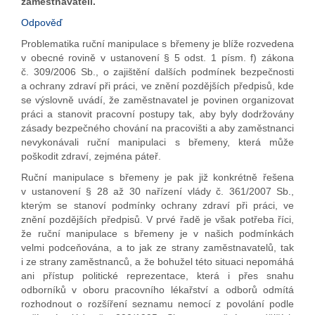
zaměstnavateli.
Odpověď
Problematika ruční manipulace s břemeny je blíže rozvedena
v obecné rovině v ustanovení § 5 odst. 1 písm. f) zákona
č. 309/2006 Sb., o zajištění dalších podmínek bezpečnosti
a ochrany zdraví při práci, ve znění pozdějších předpisů, kde
se výslovně uvádí, že zaměstnavatel je povinen organizovat
práci a stanovit pracovní postupy tak, aby byly dodržovány
zásady bezpečného chování na pracovišti a aby zaměstnanci
nevykonávali ruční manipulaci s břemeny, která může
poškodit zdraví, zejména páteř.
Ruční manipulace s břemeny je pak již konkrétně řešena
v ustanovení § 28 až 30 nařízení vlády č. 361/2007 Sb.,
kterým se stanoví podmínky ochrany zdraví při práci, ve
znění pozdějších předpisů. V prvé řadě je však potřeba říci,
že ruční manipulace s břemeny je v našich podmínkách
velmi podceňována, a to jak ze strany zaměstnavatelů, tak
i ze strany zaměstnanců, a že bohužel této situaci nepomáhá
ani přístup politické reprezentace, která i přes snahu
odborníků v oboru pracovního lékařství a odborů odmítá
rozhodnout o rozšíření seznamu nemocí z povolání podle