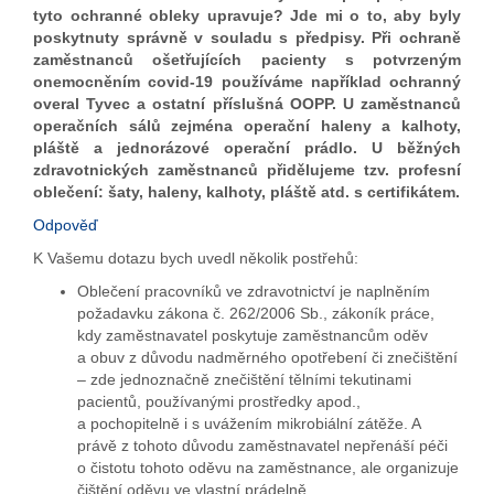
tyto ochranné obleky upravuje? Jde mi o to, aby byly
poskytnuty správně v souladu s předpisy. Při ochraně
zaměstnanců ošetřujících pacienty s potvrzeným
onemocněním covid-19 používáme například ochranný
overal Tyvec a ostatní příslušná OOPP. U zaměstnanců
operačních sálů zejména operační haleny a kalhoty,
pláště a jednorázové operační prádlo. U běžných
zdravotnických zaměstnanců přidělujeme tzv. profesní
oblečení: šaty, haleny, kalhoty, pláště atd. s certifikátem.
Odpověď
K Vašemu dotazu bych uvedl několik postřehů:
Oblečení pracovníků ve zdravotnictví je naplněním
požadavku zákona č. 262/2006 Sb., zákoník práce,
kdy zaměstnavatel poskytuje zaměstnancům oděv
a obuv z důvodu nadměrného opotřebení či znečištění
– zde jednoznačně znečištění tělními tekutinami
pacientů, používanými prostředky apod.,
a pochopitelně i s uvážením mikrobiální zátěže. A
právě z tohoto důvodu zaměstnavatel nepřenáší péči
o čistotu tohoto oděvu na zaměstnance, ale organizuje
čištění oděvu ve vlastní prádelně.