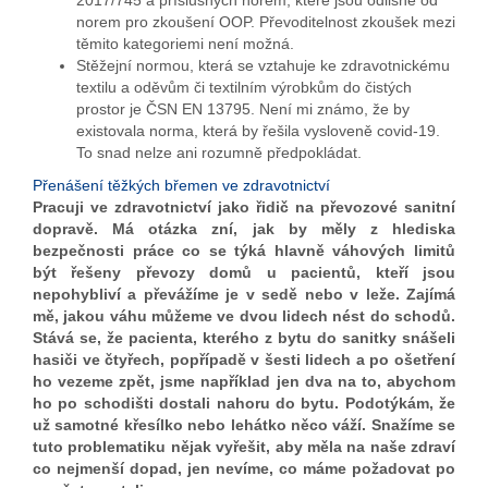
2017/745 a příslušných norem, které jsou odlišné od
norem pro zkoušení OOP. Převoditelnost zkoušek mezi
těmito kategoriemi není možná.
Stěžejní normou, která se vztahuje ke zdravotnickému
textilu a oděvům či textilním výrobkům do čistých
prostor je ČSN EN 13795. Není mi známo, že by
existovala norma, která by řešila vysloveně covid-19.
To snad nelze ani rozumně předpokládat.
Přenášení těžkých břemen ve zdravotnictví
Pracuji ve zdravotnictví jako řidič na převozové sanitní
dopravě. Má otázka zní, jak by měly z hlediska
bezpečnosti práce co se týká hlavně váhových limitů
být řešeny převozy domů u pacientů, kteří jsou
nepohybliví a převážíme je v sedě nebo v leže. Zajímá
mě, jakou váhu můžeme ve dvou lidech nést do schodů.
Stává se, že pacienta, kterého z bytu do sanitky snášeli
hasiči ve čtyřech, popřípadě v šesti lidech a po ošetření
ho vezeme zpět, jsme například jen dva na to, abychom
ho po schodišti dostali nahoru do bytu. Podotýkám, že
už samotné křesílko nebo lehátko něco váží. Snažíme se
tuto problematiku nějak vyřešit, aby měla na naše zdraví
co nejmenší dopad, jen nevíme, co máme požadovat po