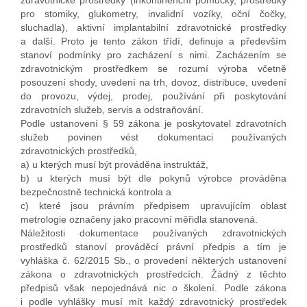
zdravotnické prostředky (inkontinenční pomůcky, prostředky
pro stomiky, glukometry, invalidní vozíky, oční čočky,
sluchadla), aktivní implantabilní zdravotnické prostředky
a další. Proto je tento zákon třídí, definuje a především
stanoví podmínky pro zacházení s nimi. Zacházením se
zdravotnickým prostředkem se rozumí výroba včetně
posouzení shody, uvedení na trh, dovoz, distribuce, uvedení
do provozu, výdej, prodej, používání při poskytování
zdravotních služeb, servis a odstraňování.
Podle ustanovení § 59 zákona je poskytovatel zdravotních
služeb povinen vést dokumentaci používaných
zdravotnických prostředků,
a) u kterých musí být prováděna instruktáž,
b) u kterých musí být dle pokynů výrobce prováděna
bezpečnostně technická kontrola a
c) které jsou právním předpisem upravujícím oblast
metrologie označeny jako pracovní měřidla stanovená.
Náležitosti dokumentace používaných zdravotnických
prostředků stanoví prováděcí právní předpis a tím je
vyhláška č. 62/2015 Sb., o provedení některých ustanovení
zákona o zdravotnických prostředcích. Žádný z těchto
předpisů však nepojednává nic o školení. Podle zákona
i podle vyhlášky musí mít každý zdravotnický prostředek