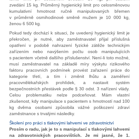
zvedání 15 kg. Průměrný hygienický limit pro celosměnovou
kumulativní hmotnost ručně manipulovaných břemen
v průměrně osmihodinové směně mužem je 10 000 kg,
ženou 6 500 kg.
Pokud tedy dochází k situaci, že uvedený hygienický limit je
překročen, je nutné, aby zaměstnavatel přijal příslušná
opatření v podobě nahrazení fyzické zátěže technickým
zařízením nebo navýšením počtu osob manipulujících
s pacientem včetně dalšího příslušenství. Není-li toto možné,
musí zaměstnavatel na základě míry výskytu rizikového
faktoru pracovních podmínek provést zařazení práce do
kategorie třetí, a tím i změnit lhůtu a zaměření
pracovnělékařských prohlídek, a nastavit systém
bezpečnostních přestávek podle § 30 odst. 3 nařízení vlády.
Celou problematiku nelze podceňovat. Mám vlastní
zkušenost, kdy manipulace s pacientem s hmotností nad 100
kg dvěma osobami způsobila vážné poškození zdraví
zaměstnance s trvalými následky.
Školení pro práci s tlakovými lahvemi ve zdravotnictví
Prosím o radu, jak je to s manipulací s tlakovými lahvemi
na zdravotnických pracovištích. Je mi jasné, že 1.