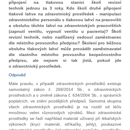
připojení na tlakovou stanici školí revizní
technik jednou za 3 roky. Kdo školí druhé připojení
tlakové lahve na zdravotnický prostředek - manipulaci
zdravotnického personálu s tlakovou lahví na pracovišti
a obsluhu těchto lahví na zdravotnických pracovištích
(zapnutí ventilu, vypnutí ventilu u pacienta)? Školí
revizní technik, nebo nadřízený vedoucí zaměstnanec
dle místního provozního předpisu? Školení pro běžnou
obsluhu tlakových lahví může provádět zaměstnavatel
dle vlastního místního provozního bezpečnostního
předpisu, ale nejsem si tak jistá, pokud jde
o zdravotnický prostředek.
Odpověď
Máte pravdu, v případě zdravotnických prostředků existuje
samostatný zákon č. 268/2014 Sb., o zdravotnických
prostředcích a o změně zákona č. 634/2004 Sb., o správních
poplatcích, ve znění pozdějších předpisů. Samotná skupina
všech zdravotnických prostředků je na rozdíl od léčiv
množinou velmi různorodých výrobků. Mezi zdravotnické
prostředky se řadí například materiál užívaný při lékařských
výkonech (krycí materiál, stříkačky, jehly), poukazové