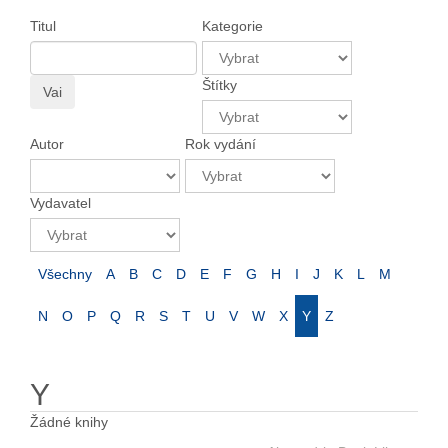
Titul
Kategorie
Štítky
Vai
Autor
Rok vydání
Vydavatel
Všechny
A
B
C
D
E
F
G
H
I
J
K
L
M
N
O
P
Q
R
S
T
U
V
W
X
Y
Z
Y
Žádné knihy