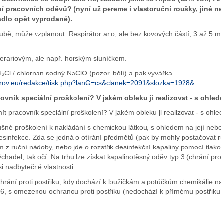
ní pracovních oděvů? (nyní už pereme i vlastoruční roušky, jiné n
ádlo opět vyprodané).
bě, může vzplanout. Respirátor ano, ale bez kovových částí, 3 až 5 m
 terariovým, ale např. horským sluníčkem.
H₂Cl / chlornan sodný NaClO (pozor, bělí) a pak vyvářka
rerov.eu/redakce/tisk.php?lanG=cs&clanek=2091&slozka=1928&
covník speciální proškolení? V jakém obleku ji realizovat - s ohl
ít pracovník speciální proškolení? V jakém obleku ji realizovat - s ohl
slušné proškolení k nakládání s chemickou látkou, s ohledem na její 
 desinfekce. Zda se jedná o otírání předmětů (pak by mohly postačovat 
m z ruční nádoby, nebo jde o rozstřik desinfekční kapaliny pomocí tlak
chadel, tak očí. Na trhu lze získat kapalinotěsný oděv typ 3 (chrání p
si nadbytečné vlastnosti;
 chrání proti postřiku, kdy dochází k loužičkám a potůčkům chemikálie
p 6, s omezenou ochranou proti postřiku (nedochází k přímému postřik