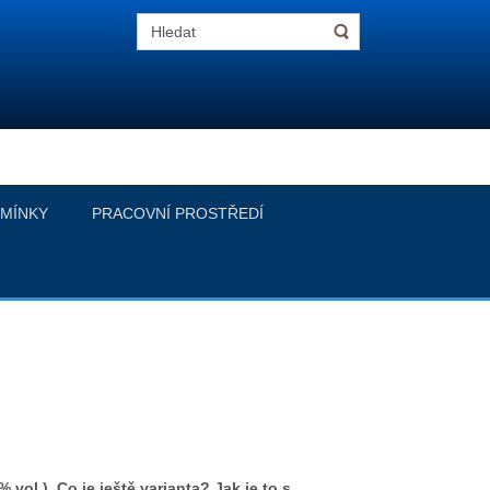
MÍNKY
PRACOVNÍ PROSTŘEDÍ
vol.). Co je ještě varianta? Jak je to s