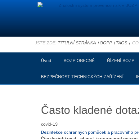
JSTE ZDE:
TITULNÍ STRÁNKA
OOPP
TAGS
CO
Úvod
BOZP OBECNĚ
ŘÍZENÍ BOZP
BEZPEČNOST TECHNICKÝCH ZAŘÍZENÍ
I
Často kladené dotaz
covid-19
Dezinfekce ochranných pomůcek a pracovního pr
Čím dezinfikovat - etanol, isopropanol nejsou, 