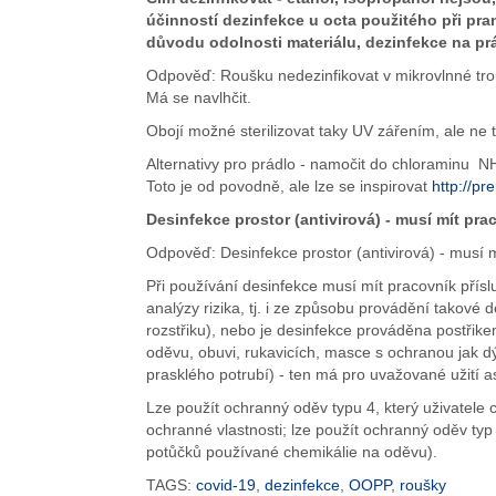
účinností dezinfekce u octa použitého při pra
důvodu odolnosti materiálu, dezinfekce na pr
Odpověď: Roušku nedezinfikovat v mikrovlnné trou
Má se navlhčit.
Obojí možné sterilizovat taky UV zářením, ale ne
Alternativy pro prádlo - namočit do chloraminu N
Toto je od povodně, ale lze se inspirovat
http://p
Desinfekce prostor (antivirová) - musí mít pra
Odpověď: Desinfekce prostor (antivirová) - musí m
Při používání desinfekce musí mít pracovník pří
analýzy rizika, tj. i ze způsobu provádění takové
rozstřiku), nebo je desinfekce prováděna postřike
oděvu, obuvi, rukavicích, masce s ochranou jak dý
prasklého potrubí) - ten má pro uvažované užití a
Lze použít ochranný oděv typu 4, který uživatele
ochranné vlastnosti; lze použít ochranný oděv ty
potůčků používané chemikálie na oděvu).
TAGS:
covid-19
,
dezinfekce
,
OOPP
,
roušky