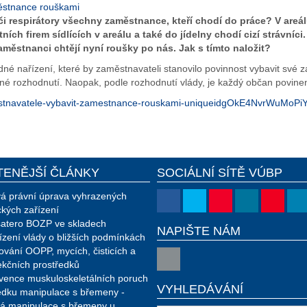
ěstnance rouškami
 respirátory všechny zaměstnance, kteří chodí do práce? V areálu 
ch firem sídlících v areálu a také do jídelny chodí cizí strávníci.
aměstnanci chtějí nyní roušky po nás. Jak s tímto naložit?
né nařízení, které by zaměstnavateli stanovilo povinnost vybavit své
lné rozhodnutí. Naopak, podle rozhodnutí vlády, je každý občan povinen
zamestnavatele-vybavit-zamestnance-rouskami-uniqueidgOkE4NvrWuM
TENĚJŠÍ ČLÁNKY
SOCIÁLNÍ SÍTĚ VÚBP
á právní úprava vyhrazených
ckých zařízení
atero BOZP ve skladech
NAPIŠTE NÁM
ízení vlády o bližších podmínkách
ování OOPP, mycích, čisticích a
ekčních prostředků
vence muskuloskeletálních poruch
VYHLEDÁVÁNÍ
edku manipulace s břemeny -
á manipulace s břemeny u