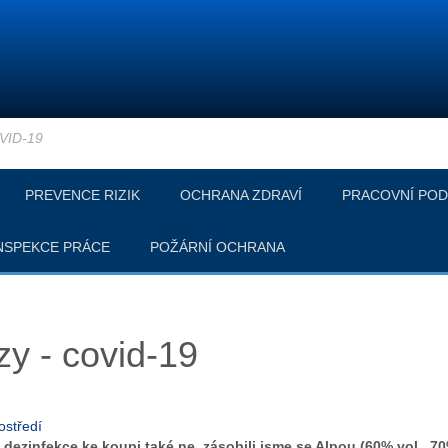
VID-19
PREVENCE RIZIK
OCHRANA ZDRAVÍ
PRACOVNÍ POD
NSPEKCE PRÁCE
POŽÁRNÍ OCHRANA
y - covid-19
ostředí
dezinfekce ke koupi také ne, zásobili jsme se Alpou (60% vol., 70% 