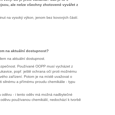
ejsou, ale nelze všechny zhotovené vyvářet z
inut na vysoký výkon, jenom bez kovových částí.
edem na aktuální dostupnost?
edem na aktuální dostupnost.
nebezpečnost. Používané OOPP musí vycházet z
rukavice, popř. ještě ochrana očí proti možnému
ového zařízení. Potom je na místě uvažovat o
roti silnému a přímému proudu chemikálie - typu
 na oděvu - i tento oděv má možná nadbytečné
u oděvu používanou chemikálií, nedochází k tvorbě