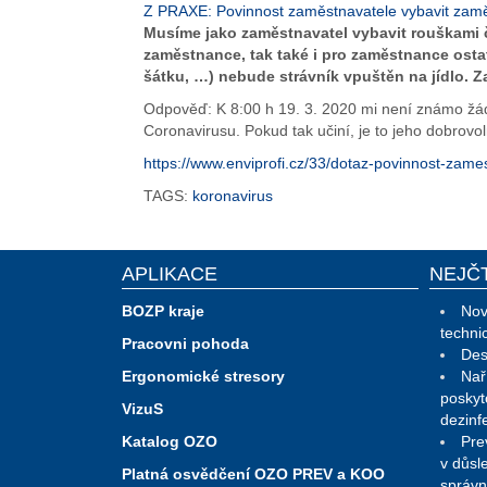
Z PRAXE: Povinnost zaměstnavatele vybavit zam
Musíme jako zaměstnavatel vybavit rouškami či
zaměstnance, tak také i pro zaměstnance ostatní
šátku, …) nebude strávník vpuštěn na jídlo. Z
Odpověď: K 8:00 h 19. 3. 2020 mi není známo žád
Coronavirusu. Pokud tak učiní, je to jeho dobrovo
https://www.enviprofi.cz/33/dotaz-povinnost-
TAGS:
koronavirus
APLIKACE
NEJČ
BOZP kraje
Nov
techni
Pracovni pohoda
Des
Ergonomické stresory
Nař
poskyt
VizuS
dezinf
Katalog OZO
Pre
v důsl
Platná osvědčení OZO PREV a KOO
správn