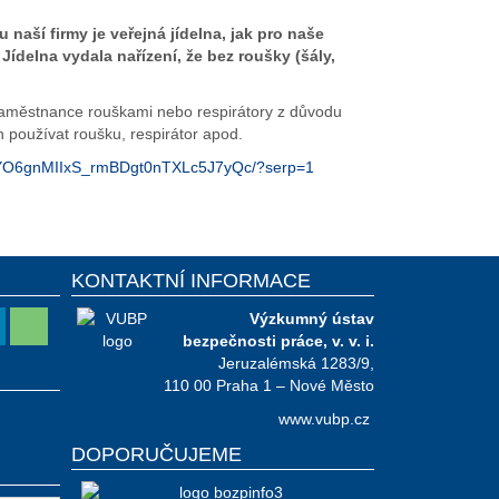
naší firmy je veřejná jídelna, jak pro naše
 Jídelna vydala nařízení, že bez roušky (šály,
 zaměstnance rouškami nebo respirátory z důvodu
 používat roušku, respirátor apod.
oPiYO6gnMIIxS_rmBDgt0nTXLc5J7yQc/?serp=1
KONTAKTNÍ INFORMACE
Výzkumný ústav
bezpečnosti práce, v. v. i.
Jeruzalémská 1283/9,
110 00 Praha 1 – Nové Město
www.vubp.cz
DOPORUČUJEME