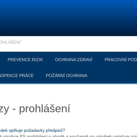
OHLÁŠENÍ
PREVENCE RIZIK
OCHRANA ZDRAVÍ
PRACOVNÍ POD
NSPEKCE PRÁCE
POŽÁRNÍ OCHRANA
y - prohlášení
edek splňuje požadavky předpisů?
výrobce ES prohlášení o shodě a současně na výrobek umisťuje ozna