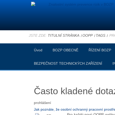
JSTE ZDE:
TITULNÍ STRÁNKA
OOPP
TAGS
PR
Úvod
BOZP OBECNĚ
ŘÍZENÍ BOZP
BEZPEČNOST TECHNICKÝCH ZAŘÍZENÍ
I
Často kladené dotaz
prohlášení
Jak poznáte, že osobní ochranný pracovní prostř
Pro každý nový OOPP vydává 