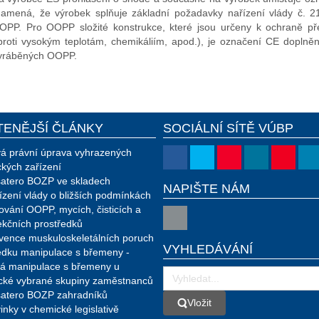
amená, že výrobek splňuje základní požadavky nařízení vlády č. 2
PP. Pro OOPP složité konstrukce, které jsou určeny k ochraně pře
roti vysokým teplotám, chemikáliím, apod.), je označení CE doplněno
 vyráběných OOPP.
TENĚJŠÍ ČLÁNKY
SOCIÁLNÍ SÍTĚ VÚBP
á právní úprava vyhrazených
ckých zařízení
atero BOZP ve skladech
NAPIŠTE NÁM
ízení vlády o bližších podmínkách
ování OOPP, mycích, čisticích a
ekčních prostředků
vence muskuloskeletálních poruch
VYHLEDÁVÁNÍ
edku manipulace s břemeny -
á manipulace s břemeny u
ické vybrané skupiny zaměstnanců
atero BOZP zahradníků
Vložit
Vložit
inky v chemické legislativě