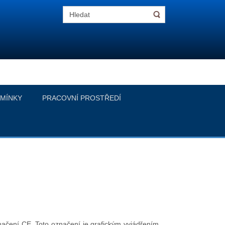
MÍNKY
PRACOVNÍ PROSTŘEDÍ
čení CE. Toto označení je grafickým vyjádřením