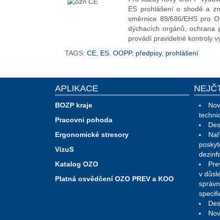
ES prohlášení o shodě a zn
směrnice 89/686/EHS pro OO
dýchacích orgánů, ochrana p
provádí pravidelné kontroly
TAGS:
CE
,
ES
,
OOPP
,
předpisy
,
prohlášení
APLIKACE
NEJČ
BOZP kraje
Nov
techni
Pracovni pohoda
Des
Ergonomické stresory
Nař
poskyt
VizuS
dezinf
Katalog OZO
Pre
v důsl
Platná osvědčení OZO PREV a KOO
správn
specif
Des
Nov